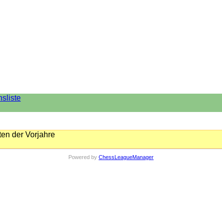
nsliste
en der Vorjahre
Powered by
ChessLeagueManager