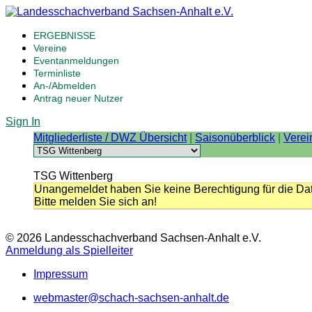
ERGEBNISSE
Vereine
Eventanmeldungen
Terminliste
An-/Abmelden
Antrag neuer Nutzer
Sign In
Mitgliederliste / DWZ Übersicht
|
Saisonüberblick
|
Verei
TSG Wittenberg
Unangemeldet haben Sie keine Berechtigung für die Dat
Bitte melden Sie sich an!
© 2026 Landesschachverband Sachsen-Anhalt e.V.
Anmeldung als Spielleiter
Impressum
webmaster@schach-sachsen-anhalt.de