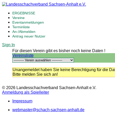
ERGEBNISSE
Vereine
Eventanmeldungen
Terminliste
An-/Abmelden
Antrag neuer Nutzer
Sign In
Für diesen Verein gibt es bisher noch keine Daten !
Vereinsliste
Unangemeldet haben Sie keine Berechtigung für die Dat
Bitte melden Sie sich an!
© 2026 Landesschachverband Sachsen-Anhalt e.V.
Anmeldung als Spielleiter
Impressum
webmaster@schach-sachsen-anhalt.de