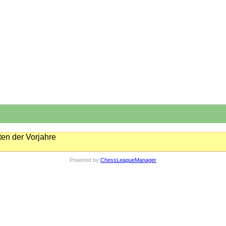
en der Vorjahre
Powered by
ChessLeagueManager