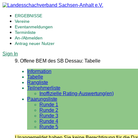
ERGEBNISSE
Vereine
Eventanmeldungen
Terminliste
An-/Abmelden
Antrag neuer Nutzer
Sign In
9. Offene BEM des SB Dessau: Tabelle
Information
Tabelle
Rangliste
Teilnehmerliste
Inoffizielle Rating-Auswertung(en)
Paarungsliste
Runde 1
Runde 2
Runde 3
Runde 4
Runde 5
Unangemeldet haben Sie keine Berechtigung für die Dat