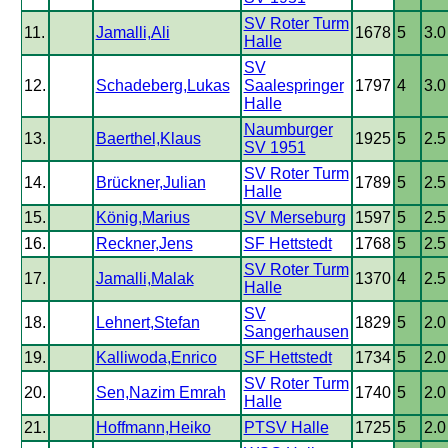
SV Roter Turm
11.
Jamalli,Ali
1678
5
3.0
Halle
SV
12.
Schadeberg,Lukas
Saalespringer
1797
4
3.0
Halle
Naumburger
13.
Baerthel,Klaus
1925
5
2.5
SV 1951
SV Roter Turm
14.
Brückner,Julian
1789
5
2.5
Halle
15.
König,Marius
SV Merseburg
1597
5
2.5
16.
Reckner,Jens
SF Hettstedt
1768
5
2.5
SV Roter Turm
17.
Jamalli,Malak
1370
4
2.5
Halle
SV
18.
Lehnert,Stefan
1829
5
2.0
Sangerhausen
19.
Kalliwoda,Enrico
SF Hettstedt
1734
5
2.0
SV Roter Turm
20.
Sen,Nazim Emrah
1740
5
2.0
Halle
21.
Hoffmann,Heiko
PTSV Halle
1725
5
2.0