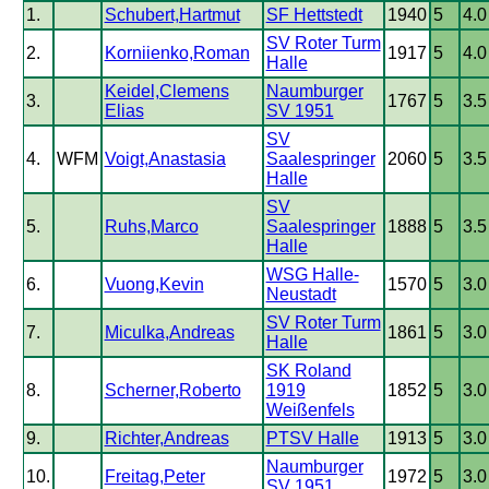
1.
Schubert,Hartmut
SF Hettstedt
1940
5
4.0
SV Roter Turm
2.
Korniienko,Roman
1917
5
4.0
Halle
Keidel,Clemens
Naumburger
3.
1767
5
3.5
Elias
SV 1951
SV
4.
WFM
Voigt,Anastasia
Saalespringer
2060
5
3.5
Halle
SV
5.
Ruhs,Marco
Saalespringer
1888
5
3.5
Halle
WSG Halle-
6.
Vuong,Kevin
1570
5
3.0
Neustadt
SV Roter Turm
7.
Miculka,Andreas
1861
5
3.0
Halle
SK Roland
8.
Scherner,Roberto
1919
1852
5
3.0
Weißenfels
9.
Richter,Andreas
PTSV Halle
1913
5
3.0
Naumburger
10.
Freitag,Peter
1972
5
3.0
SV 1951