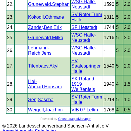
WSG Halle-
22.
Grunewald,Stephan
1590
5
2.0
Neustadt
SV Roter Turm
23.
Kokodil,Othmane
1811
5
2.0
Halle
24.
Zander,Ben Erik
SF Hettstedt
1744
5
2.0
WSG Halle-
25.
Grunewald,Mitko
1716
5
2.0
Neustadt
Lehmann-
WSG Halle-
26.
-
5
2.0
Reich,Jens
Neustadt
SV
27.
Tilenbaev,Akyl
Saalespringer
1540
5
2.0
Halle
SK Roland
Haj-
28.
1919
1940
4
1.5
Ahmad,Housam
Weißenfels
SV Roter Turm
29.
Sen,Sascha
1214
5
1.0
Halle
30.
Weigelt,Joachim
VfB 07 Lettin
1768
4
0.5
Powered by
ChessLeagueManager
© 2026 Landesschachverband Sachsen-Anhalt e.V.