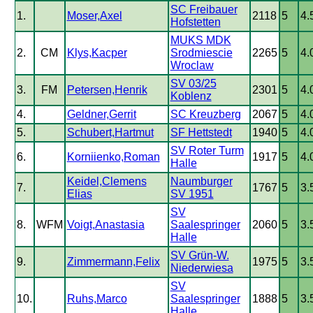
SC Freibauer
1.
Moser,Axel
2118
5
4.
Hofstetten
MUKS MDK
2.
CM
Klys,Kacper
Srodmiescie
2265
5
4.
Wroclaw
SV 03/25
3.
FM
Petersen,Henrik
2301
5
4.
Koblenz
4.
Geldner,Gerrit
SC Kreuzberg
2067
5
4.
5.
Schubert,Hartmut
SF Hettstedt
1940
5
4.
SV Roter Turm
6.
Korniienko,Roman
1917
5
4.
Halle
Keidel,Clemens
Naumburger
7.
1767
5
3.
Elias
SV 1951
SV
8.
WFM
Voigt,Anastasia
Saalespringer
2060
5
3.
Halle
SV Grün-W.
9.
Zimmermann,Felix
1975
5
3.
Niederwiesa
SV
10.
Ruhs,Marco
Saalespringer
1888
5
3.
Halle