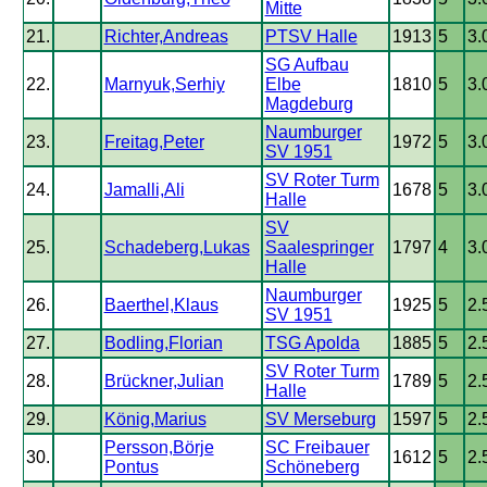
Mitte
21.
Richter,Andreas
PTSV Halle
1913
5
3.
SG Aufbau
22.
Marnyuk,Serhiy
Elbe
1810
5
3.
Magdeburg
Naumburger
23.
Freitag,Peter
1972
5
3.
SV 1951
SV Roter Turm
24.
Jamalli,Ali
1678
5
3.
Halle
SV
25.
Schadeberg,Lukas
Saalespringer
1797
4
3.
Halle
Naumburger
26.
Baerthel,Klaus
1925
5
2.
SV 1951
27.
Bodling,Florian
TSG Apolda
1885
5
2.
SV Roter Turm
28.
Brückner,Julian
1789
5
2.
Halle
29.
König,Marius
SV Merseburg
1597
5
2.
Persson,Börje
SC Freibauer
30.
1612
5
2.
Pontus
Schöneberg