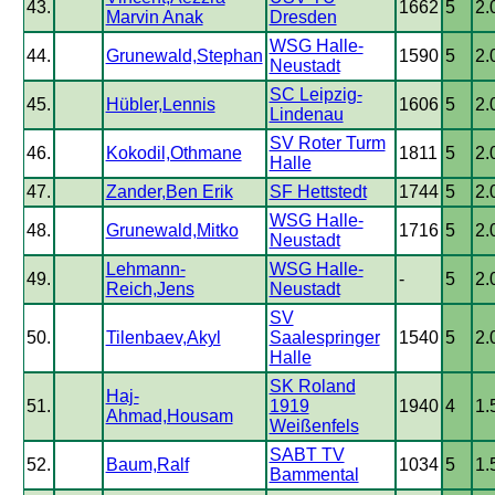
43.
1662
5
2.
Marvin Anak
Dresden
WSG Halle-
44.
Grunewald,Stephan
1590
5
2.
Neustadt
SC Leipzig-
45.
Hübler,Lennis
1606
5
2.
Lindenau
SV Roter Turm
46.
Kokodil,Othmane
1811
5
2.
Halle
47.
Zander,Ben Erik
SF Hettstedt
1744
5
2.
WSG Halle-
48.
Grunewald,Mitko
1716
5
2.
Neustadt
Lehmann-
WSG Halle-
49.
-
5
2.
Reich,Jens
Neustadt
SV
50.
Tilenbaev,Akyl
Saalespringer
1540
5
2.
Halle
SK Roland
Haj-
51.
1919
1940
4
1.
Ahmad,Housam
Weißenfels
SABT TV
52.
Baum,Ralf
1034
5
1.
Bammental