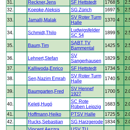
31.
Reckner,Jens
SF Hettstedt
1768
5
2.
32.
Koepke,Aleksis
SG Zürich
1697
5
2.
SV Roter Turm
33.
Jamalli,Malak
1370
4
2.
Halle
Ludwigsfelder
34.
Schmidt,Thilo
1899
5
2.
SC 54
SABT TV
35.
Baum,Tim
1425
5
2.
Bammental
SV
36.
Lehnert,Stefan
1829
5
2.
Sangerhausen
37.
Kalliwoda,Enrico
SF Hettstedt
1734
5
2.
SV Roter Turm
38.
Sen,Nazim Emrah
1740
5
2.
Halle
SV Hennef
39.
Baumgarten,Fred
1700
5
2.
1927
SC Rote
40.
Keleti,Hugó
1683
5
2.
Rüben Leipzig
41.
Hoffmann,Heiko
PTSV Halle
1725
5
2.
42.
Rucks,Sebastian
SG Harzgerode
1834
5
2.
Vincent,Aezzra
USV TU