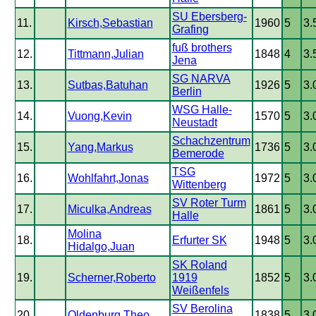
SU Ebersberg-
11.
Kirsch,Sebastian
1960
5
3.
Grafing
fuß brothers
12.
Tittmann,Julian
1848
4
3.
Jena
SG NARVA
13.
Sutbas,Batuhan
1926
5
3.
Berlin
WSG Halle-
14.
Vuong,Kevin
1570
5
3.
Neustadt
Schachzentrum
15.
Yang,Markus
1736
5
3.
Bemerode
TSG
16.
Wohlfahrt,Jonas
1972
5
3.
Wittenberg
SV Roter Turm
17.
Miculka,Andreas
1861
5
3.
Halle
Molina
18.
Erfurter SK
1948
5
3.
Hidalgo,Juan
SK Roland
19.
Scherner,Roberto
1919
1852
5
3.
Weißenfels
SV Berolina
20.
Oldenburg,Theo
1838
5
3.