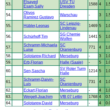
Elsayed
USV TU
53.
1588
4
1.
Esam,Sally
Dresden
Olivos
54.
Warschau
-
3
1.
Ramirez,Gustavo
SC Leipzig-
55.
Hübler,Leonas
1469
5
1.
Lindenau
SG Chemie
56.
Schürhoff,Tim
1441
5
1.
Wolfen
Schramm,Michaela
SC
57.
771
4
1.
Luise
Oranienburg
58.
Solotarew,Richard
Merseburg
-
3
1.
59.
Erb,Florian
Halle (Saale)
-
5
1.
SV Roter Turm
60.
Sen,Sascha
1214
5
1.
Halle
Schramm,Daivin-
SC
61.
731
4
1.
Luis
Oranienburg
62.
Eckart,Florian
Merseburg
-
4
1.
63.
Weigelt,Joachim
VfB 07 Lettin
1768
4
0.
64.
Solotarew,David
Merseburg
-
4
0.