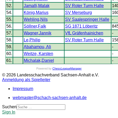
52.
Jamalli,Malak
SV Roter Turm Halle
14
54.
König,Marius
SV Merseburg
16
55.
Wehling,Nils
SV Saalespringer Halle
-
56.
Söllner,Falk
SG 1871 Löberitz
84
57.
Wagner,Jannik
VfL Gräfenhainichen
-
58.
Le,Philip
SV Roter Turm Halle
15
59.
Abahamou, Ali
-
60.
Weitze, Karsten
-
61.
Michalak,Daniel
-
Powered by
ChessLeagueManager
© 2026 Landesschachverband Sachsen-Anhalt e.V.
Anmeldung als Spielleiter
Impressum
webmaster@schach-sachsen-anhalt.de
Suchen
Sign In