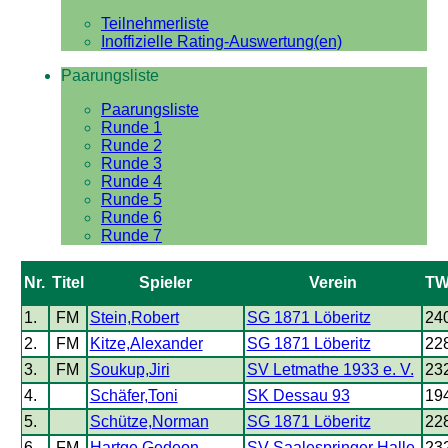
Teilnehmerliste
Inoffizielle Rating-Auswertung(en)
Paarungsliste
Paarungsliste
Runde 1
Runde 2
Runde 3
Runde 4
Runde 5
Runde 6
Runde 7
Nr.
Titel
Spieler
Verein
T
1.
FM
Stein,Robert
SG 1871 Löberitz
24
2.
FM
Kitze,Alexander
SG 1871 Löberitz
22
3.
FM
Soukup,Jiri
SV Letmathe 1933 e. V.
23
4.
Schäfer,Toni
SK Dessau 93
19
5.
Schütze,Norman
SG 1871 Löberitz
22
6.
FM
Hartge,Gedeon
SV Saalespringer Halle
23