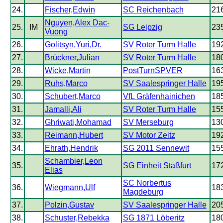
24.
Fischer,Edwin
SC Reichenbach
21
Nguyen,Alex Dac-
25.
IM
SG Leipzig
23
Vuong
26.
Golitsyn,Yuri,Dr.
SV Roter Turm Halle
19
27.
Brückner,Julian
SV Roter Turm Halle
18
28.
Wicke,Martin
PostTurnSPVER
16
29.
Ruhs,Marco
SV Saalespringer Halle
19
30.
Schubert,Marco
VfL Gräfenhainichen
18
31.
Jamalli,Ali
SV Roter Turm Halle
15
32.
Ghriwati,Mohamad
SV Merseburg
13
33.
Reimann,Hubert
SV Motor Zeitz
19
34.
Ehrath,Hendrik
SG 2011 Sennewit
15
Schambier,Leon
35.
SG Einheit Staßfurt
17
Elias
SC Norbertus
36.
Wiegmann,Ulf
18
Magdeburg
37.
Polzin,Gustav
SV Saalespringer Halle
20
38.
Schuster,Rebekka
SG 1871 Löberitz
18