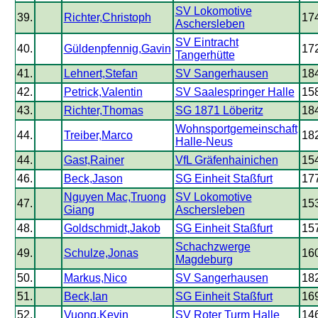
SV Lokomotive
39.
Richter,Christoph
17
Aschersleben
SV Eintracht
40.
Güldenpfennig,Gavin
17
Tangerhütte
41.
Lehnert,Stefan
SV Sangerhausen
18
42.
Petrick,Valentin
SV Saalespringer Halle
15
43.
Richter,Thomas
SG 1871 Löberitz
18
Wohnsportgemeinschaft
44.
Treiber,Marco
18
Halle-Neus
44.
Gast,Rainer
VfL Gräfenhainichen
15
46.
Beck,Jason
SG Einheit Staßfurt
17
Nguyen Mac,Truong
SV Lokomotive
47.
15
Giang
Aschersleben
48.
Goldschmidt,Jakob
SG Einheit Staßfurt
15
Schachzwerge
49.
Schulze,Jonas
16
Magdeburg
50.
Markus,Nico
SV Sangerhausen
18
51.
Beck,Ian
SG Einheit Staßfurt
16
52.
Vuong,Kevin
SV Roter Turm Halle
14