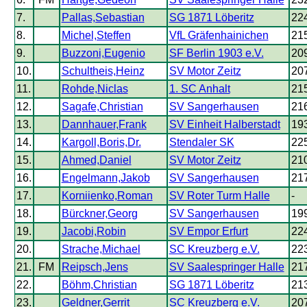
7.
Pallas,Sebastian
SG 1871 Löberitz
22
8.
Michel,Steffen
VfL Gräfenhainichen
21
9.
Buzzoni,Eugenio
SF Berlin 1903 e.V.
20
10.
Schultheis,Heinz
SV Motor Zeitz
20
11.
Rohde,Niclas
1. SC Anhalt
21
12.
Sagafe,Christian
SV Sangerhausen
21
13.
Dannhauer,Frank
SV Einheit Halberstadt
19
14.
Kargoll,Boris,Dr.
Stendaler SK
22
15.
Ahmed,Daniel
SV Motor Zeitz
21
16.
Engelmann,Jakob
SV Sangerhausen
21
17.
Korniienko,Roman
SV Roter Turm Halle
-
18.
Bürckner,Georg
SV Sangerhausen
19
19.
Jacobi,Robin
SV Empor Erfurt
22
20.
Strache,Michael
SC Kreuzberg e.V.
22
21.
FM
Reipsch,Jens
SV Saalespringer Halle
21
22.
Böhm,Christian
SG 1871 Löberitz
21
23.
Geldner,Gerrit
SC Kreuzberg e.V.
20