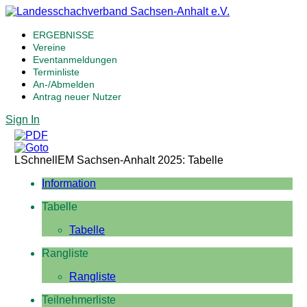
ERGEBNISSE
Vereine
Eventanmeldungen
Terminliste
An-/Abmelden
Antrag neuer Nutzer
Sign In
LSchnellEM Sachsen-Anhalt 2025: Tabelle
Information
Tabelle
Tabelle
Rangliste
Rangliste
Teilnehmerliste