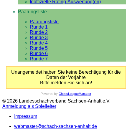
Inoffizielle Rating-Auswertung(en)
Paarungsliste
Paarungsliste
Runde 1
Runde 2
Runde 3
Runde 4
Runde 5
Runde 6
Runde 7
Unangemeldet haben Sie keine Berechtigung für die
Daten der Vorjahre
Bitte melden Sie sich an!
Powered by
ChessLeagueManager
© 2026 Landesschachverband Sachsen-Anhalt e.V.
Anmeldung als Spielleiter
Impressum
webmaster@schach-sachsen-anhalt.de