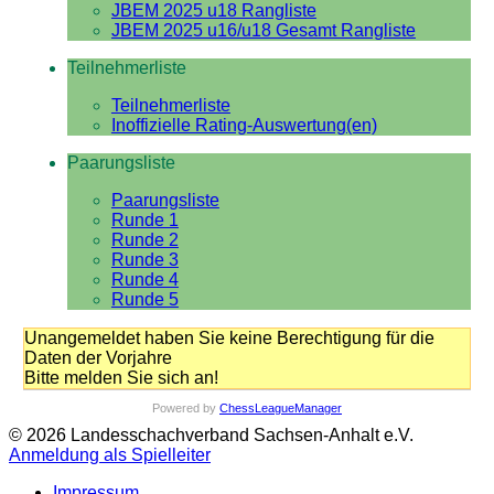
JBEM 2025 u18 Rangliste
JBEM 2025 u16/u18 Gesamt Rangliste
Teilnehmerliste
Teilnehmerliste
Inoffizielle Rating-Auswertung(en)
Paarungsliste
Paarungsliste
Runde 1
Runde 2
Runde 3
Runde 4
Runde 5
Unangemeldet haben Sie keine Berechtigung für die
Daten der Vorjahre
Bitte melden Sie sich an!
Powered by
ChessLeagueManager
© 2026 Landesschachverband Sachsen-Anhalt e.V.
Anmeldung als Spielleiter
Impressum