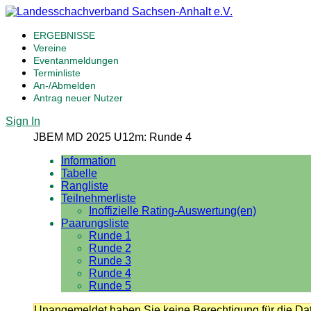
ERGEBNISSE
Vereine
Eventanmeldungen
Terminliste
An-/Abmelden
Antrag neuer Nutzer
Sign In
JBEM MD 2025 U12m: Runde 4
Information
Tabelle
Rangliste
Teilnehmerliste
Inoffizielle Rating-Auswertung(en)
Paarungsliste
Runde 1
Runde 2
Runde 3
Runde 4
Runde 5
Unangemeldet haben Sie keine Berechtigung für die Dat