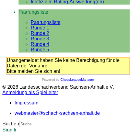
Inoffizielle Rating-Auswertung(en)
Paarungsliste
Paarungsliste
Runde 1
Runde 2
Runde 3
Runde 4
Runde 5
Unangemeldet haben Sie keine Berechtigung für die
Daten der Vorjahre
Bitte melden Sie sich an!
Powered by
ChessLeagueManager
© 2026 Landesschachverband Sachsen-Anhalt e.V.
Anmeldung als Spielleiter
Impressum
webmaster@schach-sachsen-anhalt.de
Suchen
Sign In