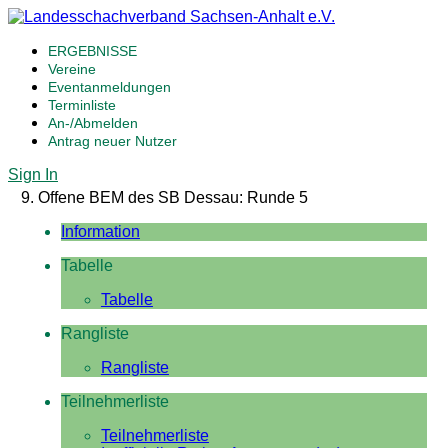
ERGEBNISSE
Vereine
Eventanmeldungen
Terminliste
An-/Abmelden
Antrag neuer Nutzer
Sign In
9. Offene BEM des SB Dessau: Runde 5
Information
Tabelle
Tabelle
Rangliste
Rangliste
Teilnehmerliste
Teilnehmerliste