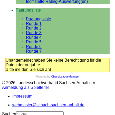
Inoffizielle Rating-Auswertung(en)
Paarungsliste
Paarungsliste
Runde 1
Runde 2
Runde 3
Runde 4
Runde 5
Runde 6
Runde 7
Unangemeldet haben Sie keine Berechtigung für die
Daten der Vorjahre
Bitte melden Sie sich an!
Powered by
ChessLeagueManager
© 2026 Landesschachverband Sachsen-Anhalt e.V.
Anmeldung als Spielleiter
Impressum
webmaster@schach-sachsen-anhalt.de
Suchen