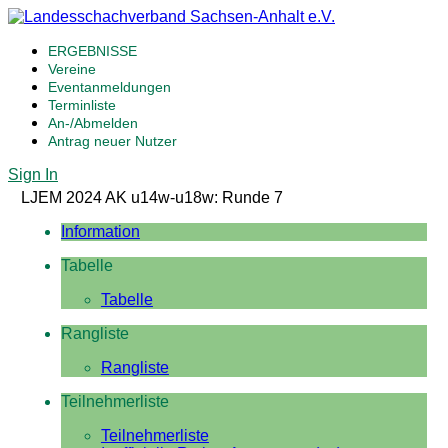
ERGEBNISSE
Vereine
Eventanmeldungen
Terminliste
An-/Abmelden
Antrag neuer Nutzer
Sign In
LJEM 2024 AK u14w-u18w: Runde 7
Information
Tabelle
Tabelle
Rangliste
Rangliste
Teilnehmerliste
Teilnehmerliste