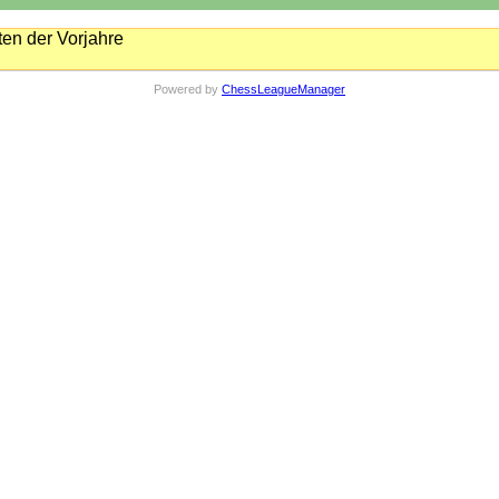
en der Vorjahre
Powered by
ChessLeagueManager