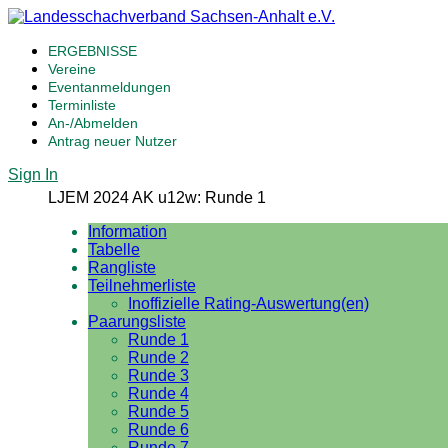
ERGEBNISSE
Vereine
Eventanmeldungen
Terminliste
An-/Abmelden
Antrag neuer Nutzer
Sign In
LJEM 2024 AK u12w: Runde 1
Information
Tabelle
Rangliste
Teilnehmerliste
Inoffizielle Rating-Auswertung(en)
Paarungsliste
Runde 1
Runde 2
Runde 3
Runde 4
Runde 5
Runde 6
Runde 7