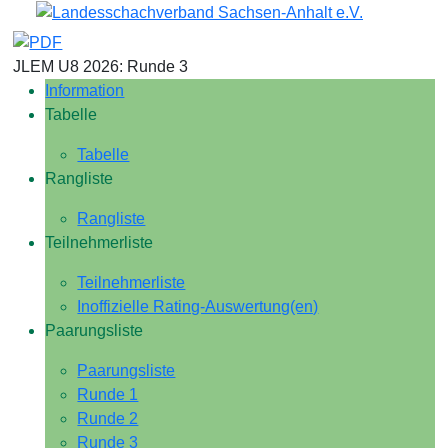
JLEM U8 2026: Runde 3
Information
Tabelle
Tabelle
Rangliste
Rangliste
Teilnehmerliste
Teilnehmerliste
Inoffizielle Rating-Auswertung(en)
Paarungsliste
Paarungsliste
Runde 1
Runde 2
Runde 3