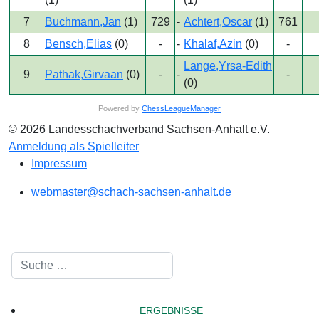
7
Buchmann,Jan
(1)
729
-
Achtert,Oscar
(1)
761
8
Bensch,Elias
(0)
-
-
Khalaf,Azin
(0)
-
Lange,Yrsa-Edith
9
Pathak,Girvaan
(0)
-
-
-
(0)
Powered by
ChessLeagueManager
© 2026 Landesschachverband Sachsen-Anhalt e.V.
Anmeldung als Spielleiter
Impressum
webmaster@schach-sachsen-anhalt.de
Suchen
ERGEBNISSE