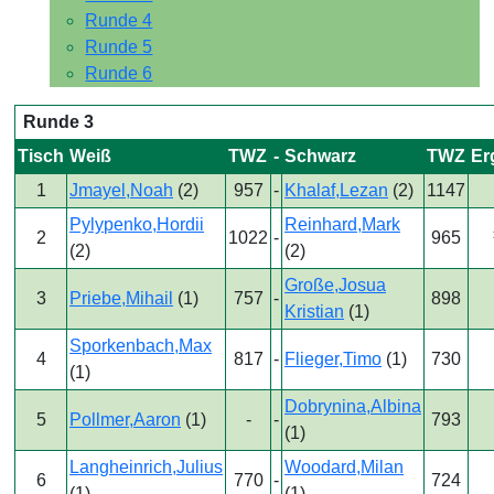
Runde 4
Runde 5
Runde 6
Runde 3
Tisch
Weiß
TWZ
-
Schwarz
TWZ
Er
1
Jmayel,Noah
(2)
957
-
Khalaf,Lezan
(2)
1147
Pylypenko,Hordii
Reinhard,Mark
2
1022
-
965
(2)
(2)
Große,Josua
3
Priebe,Mihail
(1)
757
-
898
Kristian
(1)
Sporkenbach,Max
4
817
-
Flieger,Timo
(1)
730
(1)
Dobrynina,Albina
5
Pollmer,Aaron
(1)
-
-
793
(1)
Langheinrich,Julius
Woodard,Milan
6
770
-
724
(1)
(1)