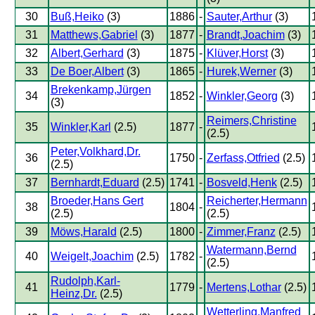
30
Buß,Heiko
(3)
1886
-
Sauter,Arthur
(3)
31
Matthews,Gabriel
(3)
1877
-
Brandt,Joachim
(3)
32
Albert,Gerhard
(3)
1875
-
Klüver,Horst
(3)
33
De Boer,Albert
(3)
1865
-
Hurek,Werner
(3)
Brekenkamp,Jürgen
34
1852
-
Winkler,Georg
(3)
(3)
Reimers,Christine
35
Winkler,Karl
(2.5)
1877
-
(2.5)
Peter,Volkhard,Dr.
36
1750
-
Zerfass,Otfried
(2.5)
(2.5)
37
Bernhardt,Eduard
(2.5)
1741
-
Bosveld,Henk
(2.5)
Broeder,Hans Gert
Reicherter,Hermann
38
1804
-
(2.5)
(2.5)
39
Möws,Harald
(2.5)
1800
-
Zimmer,Franz
(2.5)
Watermann,Bernd
40
Weigelt,Joachim
(2.5)
1782
-
(2.5)
Rudolph,Karl-
41
1779
-
Mertens,Lothar
(2.5)
Heinz,Dr.
(2.5)
Wetterling,Manfred