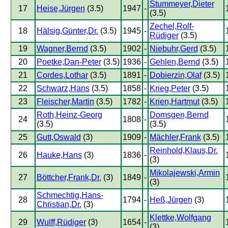
Stummeyer,Dieter
17
Heise,Jürgen
(3.5)
1947
-
(3.5)
Zechel,Rolf-
18
Hälsig,Günter,Dr.
(3.5)
1945
-
Rüdiger
(3.5)
19
Wagner,Bernd
(3.5)
1902
-
Niebuhr,Gerd
(3.5)
20
Poetke,Dan-Peter
(3.5)
1936
-
Gehlen,Bernd
(3.5)
21
Cordes,Lothar
(3.5)
1891
-
Dobierzin,Olaf
(3.5)
22
Schwarz,Hans
(3.5)
1858
-
Krieg,Peter
(3.5)
23
Fleischer,Martin
(3.5)
1782
-
Krien,Hartmut
(3.5)
Roth,Heinz-Georg
Domsgen,Bernd
24
1808
-
(3.5)
(3.5)
25
Gutt,Oswald
(3)
1909
-
Mächler,Frank
(3.5)
Reinhold,Klaus,Dr.
26
Hauke,Hans
(3)
1836
-
(3)
Mikolajewski,Armin
27
Böttcher,Frank,Dr.
(3)
1849
-
(3)
Schmechtig,Hans-
28
1794
-
Heß,Jürgen
(3)
Christian,Dr.
(3)
Klettke,Wolfgang
29
Wulff,Rüdiger
(3)
1654
-
(3)