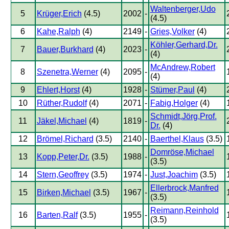
Waltenberger,Udo
5
Krüger,Erich
(4.5)
2002
-
(4.5)
6
Kahe,Ralph
(4)
2149
-
Gries,Volker
(4)
Köhler,Gerhard,Dr.
7
Bauer,Burkhard
(4)
2023
-
(4)
McAndrew,Robert
8
Szenetra,Werner
(4)
2095
-
(4)
9
Ehlert,Horst
(4)
1928
-
Stümer,Paul
(4)
10
Rüther,Rudolf
(4)
2071
-
Fabig,Holger
(4)
Schmidt,Jörg,Prof.
11
Jäkel,Michael
(4)
1819
-
Dr.
(4)
12
Brömel,Richard
(3.5)
2140
-
Baerthel,Klaus
(3.5)
Domröse,Michael
13
Kopp,Peter,Dr.
(3.5)
1988
-
(3.5)
14
Stern,Geoffrey
(3.5)
1974
-
Just,Joachim
(3.5)
Ellerbrock,Manfred
15
Birken,Michael
(3.5)
1967
-
(3.5)
Reimann,Reinhold
16
Barten,Ralf
(3.5)
1955
-
(3.5)