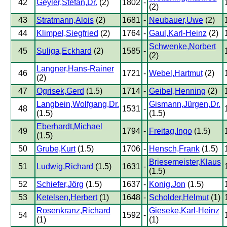
42
Geyler,Stefan,Dr.
(2)
1802
-
(2)
43
Stratmann,Alois
(2)
1681
-
Neubauer,Uwe
(2)
44
Klimpel,Siegfried
(2)
1764
-
Gaul,Karl-Heinz
(2)
Schwenke,Norbert
45
Suliga,Eckhard
(2)
1585
-
(2)
Langner,Hans-Rainer
46
1721
-
Webel,Hartmut
(2)
(2)
47
Ogrisek,Gerd
(1.5)
1714
-
Geibel,Henning
(2)
Langbein,Wolfgang,Dr.
Gismann,Jürgen,Dr.
48
1531
-
(1.5)
(1.5)
Eberhardt,Michael
49
1794
-
Freitag,Ingo
(1.5)
(1.5)
50
Grube,Kurt
(1.5)
1706
-
Hensch,Frank
(1.5)
Briesemeister,Klaus
51
Ludwig,Richard
(1.5)
1631
-
(1.5)
52
Schiefer,Jörg
(1.5)
1637
-
Konig,Jon
(1.5)
53
Ketelsen,Herbert
(1)
1648
-
Scholder,Helmut
(1)
Rosenkranz,Richard
Gieseke,Karl-Heinz
54
1592
-
(1)
(1)