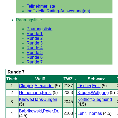
Teilnehmerliste
Inoffizielle Rating-Auswertung(en)
Paarungsliste
Paarungsliste
Runde 1
Runde 2
Runde 3
Runde 4
Runde 5
Runde 6
Runde 7
Runde 7
Tisch
Weiß
TWZ
-
Schwarz
1
Okrajek,Alexander
(5)
2187
-
Fischer,Emil
(5)
2
Heinemann,Ernst
(5)
2063
-
Krüger,Wolfgang
(5)
Kliewe,Hans-Jürgen
Kolthoff,Siegmund
3
2045
-
(5)
(4.5)
Babrikowski,Peter,Dr.
4
2103
-
Lehr,Thomas
(4.5)
(4.5)