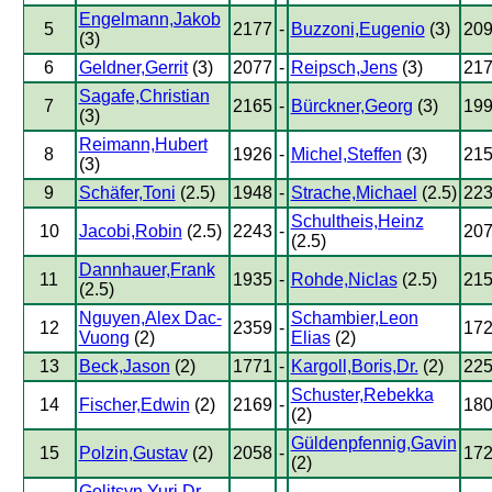
Engelmann,Jakob
5
2177
-
Buzzoni,Eugenio
(3)
20
(3)
6
Geldner,Gerrit
(3)
2077
-
Reipsch,Jens
(3)
21
Sagafe,Christian
7
2165
-
Bürckner,Georg
(3)
19
(3)
Reimann,Hubert
8
1926
-
Michel,Steffen
(3)
21
(3)
9
Schäfer,Toni
(2.5)
1948
-
Strache,Michael
(2.5)
22
Schultheis,Heinz
10
Jacobi,Robin
(2.5)
2243
-
20
(2.5)
Dannhauer,Frank
11
1935
-
Rohde,Niclas
(2.5)
21
(2.5)
Nguyen,Alex Dac-
Schambier,Leon
12
2359
-
17
Vuong
(2)
Elias
(2)
13
Beck,Jason
(2)
1771
-
Kargoll,Boris,Dr.
(2)
22
Schuster,Rebekka
14
Fischer,Edwin
(2)
2169
-
18
(2)
Güldenpfennig,Gavin
15
Polzin,Gustav
(2)
2058
-
17
(2)
Golitsyn,Yuri,Dr.