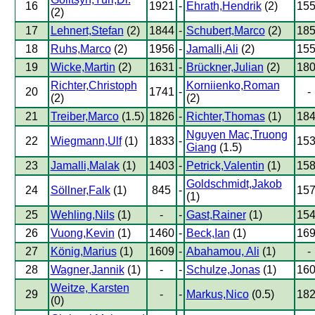
16
1921
-
Ehrath,Hendrik
(2)
15
(2)
17
Lehnert,Stefan
(2)
1844
-
Schubert,Marco
(2)
18
18
Ruhs,Marco
(2)
1956
-
Jamalli,Ali
(2)
15
19
Wicke,Martin
(2)
1631
-
Brückner,Julian
(2)
18
Richter,Christoph
Korniienko,Roman
20
1741
-
-
(2)
(2)
21
Treiber,Marco
(1.5)
1826
-
Richter,Thomas
(1)
18
Nguyen Mac,Truong
22
Wiegmann,Ulf
(1)
1833
-
15
Giang
(1.5)
23
Jamalli,Malak
(1)
1403
-
Petrick,Valentin
(1)
15
Goldschmidt,Jakob
24
Söllner,Falk
(1)
845
-
15
(1)
25
Wehling,Nils
(1)
-
-
Gast,Rainer
(1)
15
26
Vuong,Kevin
(1)
1460
-
Beck,Ian
(1)
16
27
König,Marius
(1)
1609
-
Abahamou, Ali
(1)
-
28
Wagner,Jannik
(1)
-
-
Schulze,Jonas
(1)
16
Weitze, Karsten
29
-
-
Markus,Nico
(0.5)
18
(0)