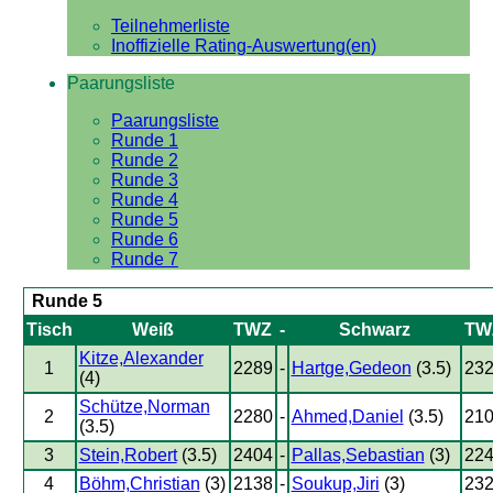
Teilnehmerliste
Inoffizielle Rating-Auswertung(en)
Paarungsliste
Paarungsliste
Runde 1
Runde 2
Runde 3
Runde 4
Runde 5
Runde 6
Runde 7
Runde 5
Tisch
Weiß
TWZ
-
Schwarz
TW
Kitze,Alexander
1
2289
-
Hartge,Gedeon
(3.5)
23
(4)
Schütze,Norman
2
2280
-
Ahmed,Daniel
(3.5)
21
(3.5)
3
Stein,Robert
(3.5)
2404
-
Pallas,Sebastian
(3)
22
4
Böhm,Christian
(3)
2138
-
Soukup,Jiri
(3)
23