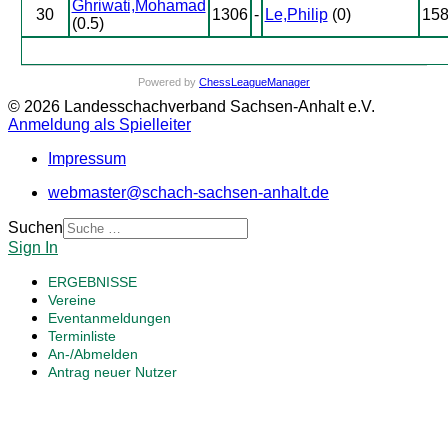
Ghriwati,Mohamad
30
1306
-
Le,Philip
(0)
15
(0.5)
Powered by
ChessLeagueManager
© 2026 Landesschachverband Sachsen-Anhalt e.V.
Anmeldung als Spielleiter
Impressum
webmaster@schach-sachsen-anhalt.de
Suchen
Sign In
ERGEBNISSE
Vereine
Eventanmeldungen
Terminliste
An-/Abmelden
Antrag neuer Nutzer