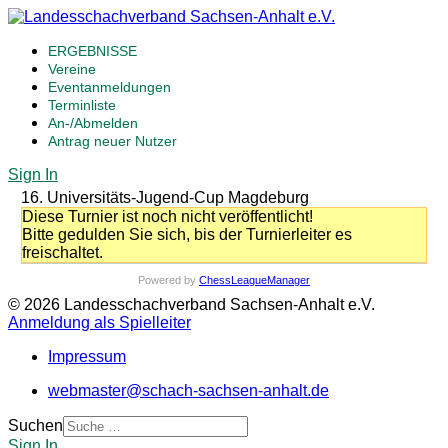
ERGEBNISSE
Vereine
Eventanmeldungen
Terminliste
An-/Abmelden
Antrag neuer Nutzer
Sign In
16. Universitäts-Jugend-Cup Magdeburg
Diese Turnier ist noch nicht veröffentlicht!
Bitte gedulden Sie sich, bis der Turnierleiter es
freischaltet.
Powered by
ChessLeagueManager
© 2026 Landesschachverband Sachsen-Anhalt e.V.
Anmeldung als Spielleiter
Impressum
webmaster@schach-sachsen-anhalt.de
Suchen
Sign In