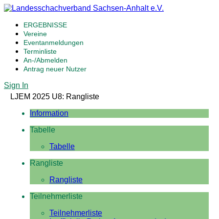
ERGEBNISSE
Vereine
Eventanmeldungen
Terminliste
An-/Abmelden
Antrag neuer Nutzer
Sign In
LJEM 2025 U8: Rangliste
Information
Tabelle
Tabelle
Rangliste
Rangliste
Teilnehmerliste
Teilnehmerliste