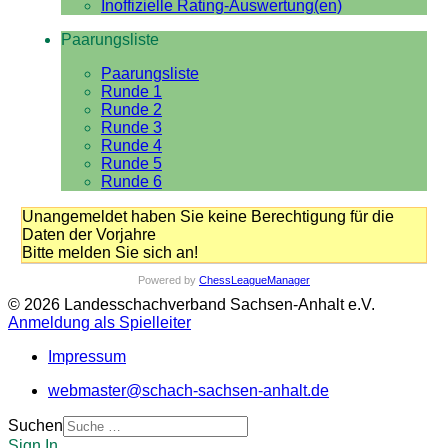
Inoffizielle Rating-Auswertung(en)
Paarungsliste
Paarungsliste
Runde 1
Runde 2
Runde 3
Runde 4
Runde 5
Runde 6
Unangemeldet haben Sie keine Berechtigung für die
Daten der Vorjahre
Bitte melden Sie sich an!
Powered by
ChessLeagueManager
© 2026 Landesschachverband Sachsen-Anhalt e.V.
Anmeldung als Spielleiter
Impressum
webmaster@schach-sachsen-anhalt.de
Suchen
Sign In