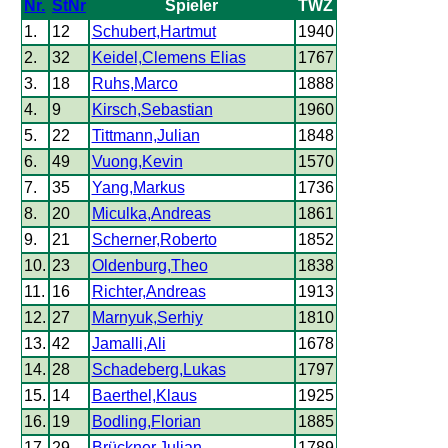
Nr.
StNr
Spieler
TWZ
1.
12
Schubert,Hartmut
1940
2.
32
Keidel,Clemens Elias
1767
3.
18
Ruhs,Marco
1888
4.
9
Kirsch,Sebastian
1960
5.
22
Tittmann,Julian
1848
6.
49
Vuong,Kevin
1570
7.
35
Yang,Markus
1736
8.
20
Miculka,Andreas
1861
9.
21
Scherner,Roberto
1852
10.
23
Oldenburg,Theo
1838
11.
16
Richter,Andreas
1913
12.
27
Marnyuk,Serhiy
1810
13.
42
Jamalli,Ali
1678
14.
28
Schadeberg,Lukas
1797
15.
14
Baerthel,Klaus
1925
16.
19
Bodling,Florian
1885
17.
29
Brückner,Julian
1789