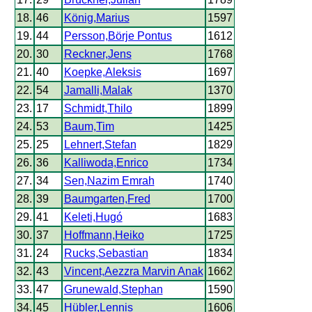
18.
46
König,Marius
1597
19.
44
Persson,Börje Pontus
1612
20.
30
Reckner,Jens
1768
21.
40
Koepke,Aleksis
1697
22.
54
Jamalli,Malak
1370
23.
17
Schmidt,Thilo
1899
24.
53
Baum,Tim
1425
25.
25
Lehnert,Stefan
1829
26.
36
Kalliwoda,Enrico
1734
27.
34
Sen,Nazim Emrah
1740
28.
39
Baumgarten,Fred
1700
29.
41
Keleti,Hugó
1683
30.
37
Hoffmann,Heiko
1725
31.
24
Rucks,Sebastian
1834
32.
43
Vincent,Aezzra Marvin Anak
1662
33.
47
Grunewald,Stephan
1590
34.
45
Hübler,Lennis
1606