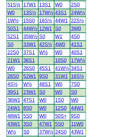
51S½
17W1
13S1
W0
2S0
W0
13S½
17W½
43S1
24W½
1W½
15S0
16S½
44W1
22S½
50S1
44W½
12W1
S0
3W0
52S1
35W½
S0
W1
4S0
S0
33W1
42S½
4W0
41S1
22S0
37S1
W½
W0
40S1
21W1
36S1
10S0
17W½
W0
26S0
45S1
41W½
34S1
28S0
52W1
9S0
31W1
16S½
4S½
W½
48S1
W0
7S0
39S1
23W1
S0
W0
S0
36W1
47S1
W0
1S0
W0
24W1
8S0
W0
12S0
44W1
48W1
5S0
W0
50S+
9S0
43W1
3S0
47W1
5S0
11W0
W½
S0
37W½
24S0
43W1