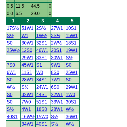
0.5
11.5
44.5
0
0.0
6.5
29.0
0
1
2
3
4
5
17S½
51W1
2S½
27W1
10S1
S½
W1
1W½
3S½
15W1
S0
30W1
32S1
2W½
18S1
25W½
12S0
46W1
20S1
19W1
29W1
33S1
30W1
S½
7S0
45W1
S1
9W1
S0
6W1
11S1
W0
8S0
25W1
S0
28W1
34S1
7W1
S0
W½
S½
24W1
6S0
29W1
S0
32W1
44S1
22W1
1W0
S0
7W0
51S1
33W1
30S1
S½
4W1
18S0
28W1
W½
40S1
16W½
15W0
S½
36W1
34W1
40S1
S½
W½