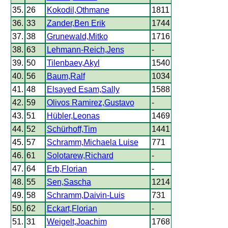
35.
26
Kokodil,Othmane
1811
36.
33
Zander,Ben Erik
1744
37.
38
Grunewald,Mitko
1716
38.
63
Lehmann-Reich,Jens
-
39.
50
Tilenbaev,Akyl
1540
40.
56
Baum,Ralf
1034
41.
48
Elsayed Esam,Sally
1588
42.
59
Olivos Ramirez,Gustavo
-
43.
51
Hübler,Leonas
1469
44.
52
Schürhoff,Tim
1441
45.
57
Schramm,Michaela Luise
771
46.
61
Solotarew,Richard
-
47.
64
Erb,Florian
-
48.
55
Sen,Sascha
1214
49.
58
Schramm,Daivin-Luis
731
50.
62
Eckart,Florian
-
51.
31
Weigelt,Joachim
1768