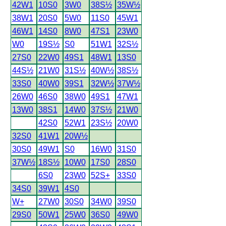
42W1
10S0
3W0
38S½
35W½
38W1
20S0
5W0
11S0
45W1
46W1
14S0
8W0
47S1
23W0
W0
19S½
S0
51W1
32S½
27S0
22W0
49S1
48W1
13S0
44S½
21W0
31S½
40W½
38S½
33S0
40W0
39S1
32W½
37W½
26W0
46S0
38W0
49S1
47W1
13W0
38S1
14W0
37S½
21W0
42S0
52W1
23S½
20W0
32S0
41W1
20W½
30S0
49W1
S0
16W0
31S0
37W½
18S½
10W0
17S0
28S0
6S0
23W0
52S+
33S0
34S0
39W1
4S0
W+
27W0
30S0
34W0
39S0
29S0
50W1
25W0
36S0
49W0