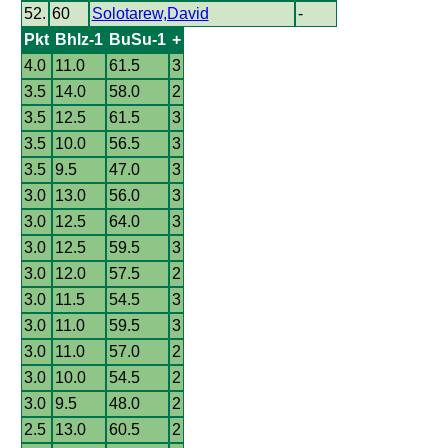
52.
60
Solotarew,David
-
Pkt
Bhlz-1
BuSu-1
+
4.0
11.0
61.5
3
3.5
14.0
58.0
2
3.5
12.5
61.5
3
3.5
10.0
56.5
3
3.5
9.5
47.0
3
3.0
13.0
56.0
3
3.0
12.5
64.0
3
3.0
12.5
59.5
3
3.0
12.0
57.5
2
3.0
11.5
54.5
3
3.0
11.0
59.5
3
3.0
11.0
57.0
2
3.0
10.0
54.5
2
3.0
9.5
48.0
2
2.5
13.0
60.5
2