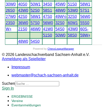
30W0
40S0
50W1
34S0
45W0
51S0
58W1
26S0
43W0
52S0
58S1
48W0
53W0
57S1
27W0
42S0
58W1
47S0
49W½
32S0
56W0
23S0
36W0
57S0
56W0
32S0
60W1
55S0
W+
21S0
46W0
41W0
54S0
43W0
60S-
51S0
50W0
58S0
59W+
48W0
54S0
Powered by
ChessLeagueManager
© 2026 Landesschachverband Sachsen-Anhalt e.V.
Anmeldung als Spielleiter
Impressum
webmaster@schach-sachsen-anhalt.de
Suchen
Sign In
ERGEBNISSE
Vereine
Eventanmeldungen