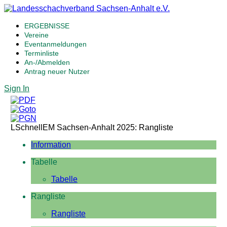
ERGEBNISSE
Vereine
Eventanmeldungen
Terminliste
An-/Abmelden
Antrag neuer Nutzer
Sign In
LSchnellEM Sachsen-Anhalt 2025: Rangliste
Information
Tabelle
Tabelle
Rangliste
Rangliste