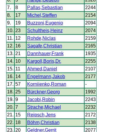
7.
8
Pallas,Sebastian
2244
8.
17
Michel,Steffen
2154
9.
19
Buzzoni,Eugenio
2094
10.
23
Schultheis,Heinz
2074
11.
12
Rohde,Niclas
2159
12.
16
Sagafe,Christian
2165
13.
21
Dannhauer,Frank
1935
14.
10
Kargoll,Boris,Dr.
2255
15.
11
Ahmed,Daniel
2107
16.
14
Engelmann,Jakob
2177
17.
57
Korniienko,Roman
-
18.
25
Bürckner,Georg
1992
19.
9
Jacobi,Robin
2243
20.
7
Strache,Michael
2232
21.
15
Reipsch,Jens
2172
22.
18
Böhm,Christian
2138
23.
20
Geldner,Gerrit
2077