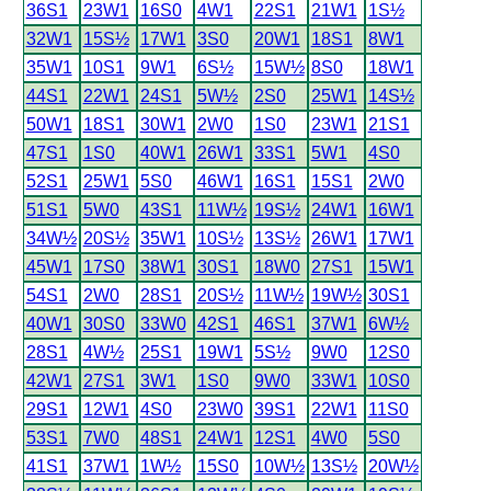
36S1
23W1
16S0
4W1
22S1
21W1
1S½
32W1
15S½
17W1
3S0
20W1
18S1
8W1
35W1
10S1
9W1
6S½
15W½
8S0
18W1
44S1
22W1
24S1
5W½
2S0
25W1
14S½
50W1
18S1
30W1
2W0
1S0
23W1
21S1
47S1
1S0
40W1
26W1
33S1
5W1
4S0
52S1
25W1
5S0
46W1
16S1
15S1
2W0
51S1
5W0
43S1
11W½
19S½
24W1
16W1
34W½
20S½
35W1
10S½
13S½
26W1
17W1
45W1
17S0
38W1
30S1
18W0
27S1
15W1
54S1
2W0
28S1
20S½
11W½
19W½
30S1
40W1
30S0
33W0
42S1
46S1
37W1
6W½
28S1
4W½
25S1
19W1
5S½
9W0
12S0
42W1
27S1
3W1
1S0
9W0
33W1
10S0
29S1
12W1
4S0
23W0
39S1
22W1
11S0
53S1
7W0
48S1
24W1
12S1
4W0
5S0
41S1
37W1
1W½
15S0
10W½
13S½
20W½