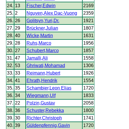
24.
13
Fischer,Edwin
2169
25.
2
Nguyen,Alex Dac-Vuong
2359
26.
26
Golitsyn,Yuri,Dr.
1921
27.
29
Brückner,Julian
1807
28.
40
Wicke,Martin
1631
29.
28
Ruhs,Marco
1956
30.
27
Schubert,Marco
1857
31.
47
Jamalli,Ali
1558
32.
53
Ghriwati,Mohamad
1306
33.
33
Reimann,Hubert
1926
34.
41
Ehrath,Hendrik
1554
35.
35
Schambier,Leon Elias
1720
36.
34
Wiegmann,Ulf
1833
37.
22
Polzin,Gustav
2058
38.
36
Schuster,Rebekka
1800
39.
30
Richter,Christoph
1741
40.
39
Güldenpfennig,Gavin
1720