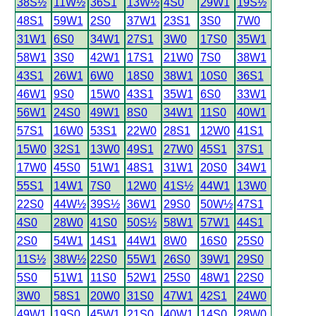
38S½
11W½
36S1
13W½
4S0
29W1
19S½
48S1
59W1
2S0
37W1
23S1
3S0
7W0
31W1
6S0
34W1
27S1
3W0
17S0
35W1
58W1
3S0
42W1
17S1
21W0
7S0
38W1
43S1
26W1
6W0
18S0
38W1
10S0
36S1
46W1
9S0
15W0
43S1
35W1
6S0
33W1
56W1
24S0
49W1
8S0
34W1
11S0
40W1
57S1
16W0
53S1
22W0
28S1
12W0
41S1
15W0
32S1
13W0
49S1
27W0
45S1
37S1
17W0
45S0
51W1
48S1
31W1
20S0
34W1
55S1
14W1
7S0
12W0
41S½
44W1
13W0
22S0
44W½
39S½
36W1
29S0
50W½
47S1
4S0
28W0
41S0
50S½
58W1
57W1
44S1
2S0
54W1
14S1
44W1
8W0
16S0
25S0
11S½
38W½
22S0
55W1
26S0
39W1
29S0
5S0
51W1
11S0
52W1
25S0
48W1
22S0
3W0
58S1
20W0
31S0
47W1
42S1
24W0
49W1
19S0
45W1
21S0
40W1
14S0
28W0