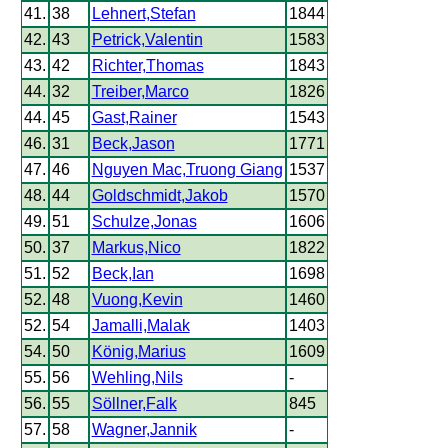
41.
38
Lehnert,Stefan
1844
42.
43
Petrick,Valentin
1583
43.
42
Richter,Thomas
1843
44.
32
Treiber,Marco
1826
44.
45
Gast,Rainer
1543
46.
31
Beck,Jason
1771
47.
46
Nguyen Mac,Truong Giang
1537
48.
44
Goldschmidt,Jakob
1570
49.
51
Schulze,Jonas
1606
50.
37
Markus,Nico
1822
51.
52
Beck,Ian
1698
52.
48
Vuong,Kevin
1460
52.
54
Jamalli,Malak
1403
54.
50
König,Marius
1609
55.
56
Wehling,Nils
-
56.
55
Söllner,Falk
845
57.
58
Wagner,Jannik
-