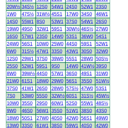
20W½
34S½
12S0
54W1
24S0
52W1
23S0
1W0
47S½
31W½
45S1
17W0
34S0
46W1
14S0
55W1
8S0
53W1
37S0
54W1
26S0
19W0
49S0
32W1
59S1
30W½
46S½
27W0
16S0
57W1
23S0
14W0
53S1
36W0
54S1
24W0
56S1
10W0
25W0
44S0
59S1
52W1
6W0
31S½
47W1
33S0
43W1
30S0
32W0
12S0
29W1
37S0
39W0
55S1
28W0
50S½
25S0
52W1
59S1
9S0
14W0
41W½
39S0
8W0
39W½
44S0
57W1
36S0
49S1
31W0
21W0
61S1
18W0
29W0
56S1
35S0
51W½
37S0
41W1
26S0
28W0
57S½
47W0
53S1
7S0
53W0
55S0
32W½
60S1
31S½
45W½
10W0
35S0
29S0
60W1
52S0
55W1
48S½
9W0
46S0
56W1
35S0
51W1
38S0
43S0
18W0
50S1
27W0
40S0
42W0
56S1
49W0
13W0
33S0
61W1
38S0
59W1
40S0
42W0