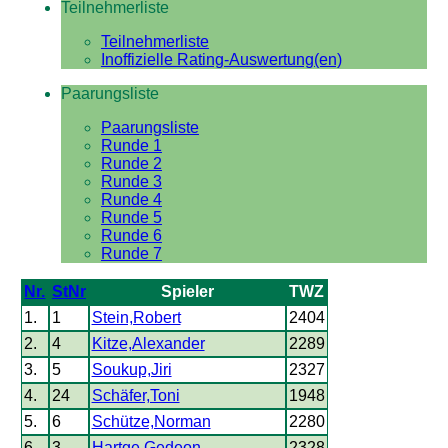
Teilnehmerliste
Teilnehmerliste
Inoffizielle Rating-Auswertung(en)
Paarungsliste
Paarungsliste
Runde 1
Runde 2
Runde 3
Runde 4
Runde 5
Runde 6
Runde 7
Nr.
StNr
Spieler
TWZ
1.
1
Stein,Robert
2404
2.
4
Kitze,Alexander
2289
3.
5
Soukup,Jiri
2327
4.
24
Schäfer,Toni
1948
5.
6
Schütze,Norman
2280
6.
3
Hartge,Gedeon
2328