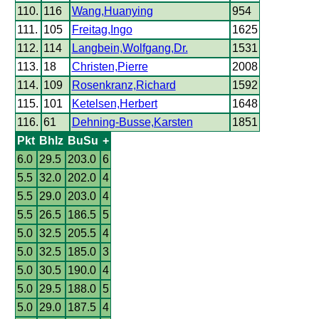
110.
116
Wang,Huanying
954
111.
105
Freitag,Ingo
1625
112.
114
Langbein,Wolfgang,Dr.
1531
113.
18
Christen,Pierre
2008
114.
109
Rosenkranz,Richard
1592
115.
101
Ketelsen,Herbert
1648
116.
61
Dehning-Busse,Karsten
1851
Pkt
Bhlz
BuSu
+
6.0
29.5
203.0
6
5.5
32.0
202.0
4
5.5
29.0
203.0
4
5.5
26.5
186.5
5
5.0
32.5
205.5
4
5.0
32.5
185.0
3
5.0
30.5
190.0
4
5.0
29.5
188.0
5
5.0
29.0
187.5
4