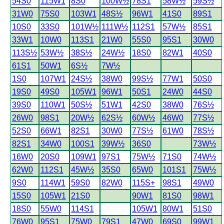
54S0
115W1
8S0
100W½
78S1
58W½
59S½
31W0
75S0
103W1
48S½
96W1
41S0
89S1
10S0
33S0
101W½
111W½
112S1
57W½
85S1
33W1
10W0
113S1
21W0
55S0
95S1
30W0
113S½
53W½
38S½
24W½
18S0
82W1
40S0
61S1
50W1
6S½
7W½
1S0
107W1
24S½
38W0
99S½
77W1
50S0
19S0
49S0
105W1
96W1
50S1
24W0
44S0
39S0
110W1
50S½
51W1
42S0
38W0
76S½
26W0
98S1
20W½
62S½
60W½
46W0
77S½
52S0
66W1
82S1
30W0
77S½
61W0
78S½
82S1
34W0
100S1
39W½
36S0
73W½
16W0
20S0
109W1
97S1
75W½
71S0
74W½
62W0
112S1
45W½
35S0
65W0
101S1
75W½
9S0
114W1
59S0
82W0
115S+
98S1
49W0
15S0
105W1
21S0
90W1
81S0
98W1
18S0
55W0
114S1
105W1
80W1
51S0
76W0
95S1
75W0
79S1
47W0
69S0
99W1