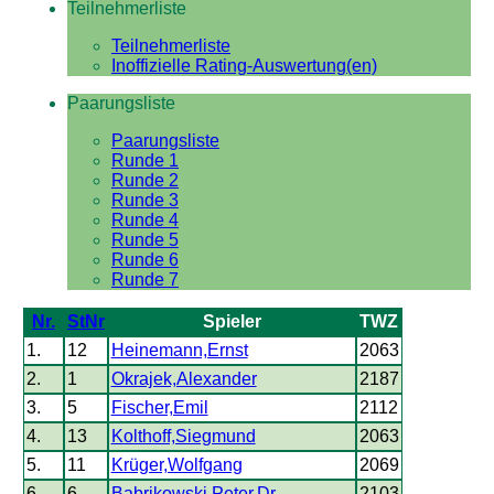
Teilnehmerliste
Teilnehmerliste
Inoffizielle Rating-Auswertung(en)
Paarungsliste
Paarungsliste
Runde 1
Runde 2
Runde 3
Runde 4
Runde 5
Runde 6
Runde 7
Nr.
StNr
Spieler
TWZ
1.
12
Heinemann,Ernst
2063
2.
1
Okrajek,Alexander
2187
3.
5
Fischer,Emil
2112
4.
13
Kolthoff,Siegmund
2063
5.
11
Krüger,Wolfgang
2069
6.
6
Babrikowski,Peter,Dr.
2103