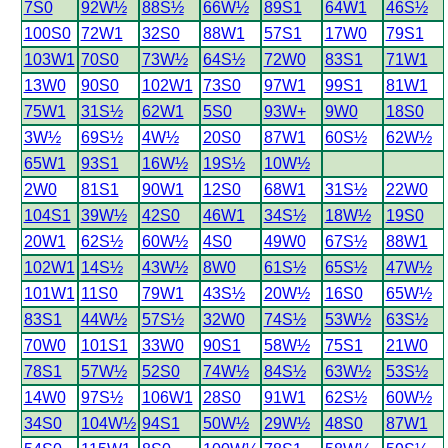
7S0
92W½
88S½
66W½
89S1
64W1
46S½
100S0
72W1
32S0
88W1
57S1
17W0
79S1
103W1
70S0
73W½
64S½
72W0
83S1
71W1
13W0
90S0
102W1
73S0
97W1
99S1
81W1
75W1
31S½
62W1
5S0
93W+
9W0
18S0
3W½
69S½
4W½
20S0
87W1
60S½
62W½
65W1
93S1
16W½
19S½
10W½
2W0
81S1
90W1
12S0
68W1
31S½
22W0
104S1
39W½
42S0
46W1
34S½
18W½
19S0
20W1
62S½
60W½
4S0
49W0
67S½
88W1
102W1
14S½
43W½
8W0
61S½
65S½
47W½
101W1
11S0
79W1
43S½
20W½
16S0
65W½
83S1
44W½
57S½
32W0
74S½
53W½
63S½
70W0
101S1
33W0
90S1
58W½
75S1
21W0
78S1
57W½
52S0
74W½
84S½
63W½
53S½
14W0
97S½
106W1
28S0
91W1
62S½
60W½
34S0
104W½
94S1
50W½
29W½
48S0
87W1