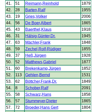
41.
51
Reimann,Reinhold
1879
42.
28
Barten,Ralf
1955
43.
19
Gries,Volker
2006
44.
56
De Boer,Albert
1865
45.
43
Baerthel,Klaus
1918
46.
31
Hälsig,Günter,Dr.
1945
47.
63
Mächler,Frank
1848
48.
59
Zechel,Rolf-Rüdiger
1855
49.
37
Heß,Jürgen
1928
50.
52
Matthews,Gabriel
1877
51.
60
Brekenkamp,Jürgen
1852
52.
113
Gehlen,Bernd
1531
53.
62
Böttcher,Frank,Dr.
1849
54.
8
Schober,Ralf
2091
55.
58
Schwarz,Hans
1858
56.
57
Stummeyer,Dieter
1865
57.
72
Broeder,Hans Gert
1804