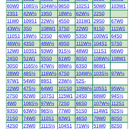
60W0
108S½
104W½
98S0
102S1
50W0
103W1
23S1
42W½
19S0
18W½
62W½
22S0
11W0
109S1
22W½
45S0
101W1
29S0
67W0
43W½
3S0
108W1
37S0
22W0
91S0
111W1
110S1
19W½
23S0
40W0
53S0
100W1
64S0
46W½
43S0
48W½
49S0
111W½
104S1
57S0
12W0
103S1
93W0
91S½
48W0
111S1
66W0
24S0
51W1
55S0
61W0
80S0
106W½
108W1
30S0
116S½
47W½
89W½
63S0
86W1
28W0
48S½
116W½
47S0
104W½
103S½
97W½
97W1
54W0
89S1
23W½
52S-
22W0
47S½
64W0
101S0
109W½
105S1
95W½
27S0
82W0
107S1
115W1
24S0
68W0
94S½
4W0
106S½
97W½
72S0
66S0
107W½
112S1
93S0
63W½
96S½
77W0
51S0
114W1
92S½
21S0
74W0
110S1
83W1
46S0
79W0
80S0
42S0
23W0
111S½
104S1
71W½
51W0
82S0