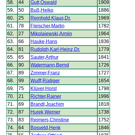
58.
44
Gutt,Oswald
1909
59.
50
Buß,Heiko
1886
60.
25
Reinhold,Klaus,Dr.
1969
61.
78
Fleischer,Martin
1782
62.
27
Mikolajewski,Armin
1964
63.
66
Hauke,Hans
1836
64.
81
Rudolph,Karl-Heinz,Dr.
1779
65.
65
Sauter,Arthur
1841
66.
90
Watermann,Bernd
1726
67.
89
Zimmer,Franz
1727
68.
99
Wulff,Rüdiger
1654
69.
75
Klüver,Horst
1798
70.
21
Richter,Rainer
1996
71.
69
Brandt,Joachim
1818
72.
87
Hurek,Werner
1738
73.
83
Reimers,Christine
1752
74.
64
Bosveld,Henk
1846