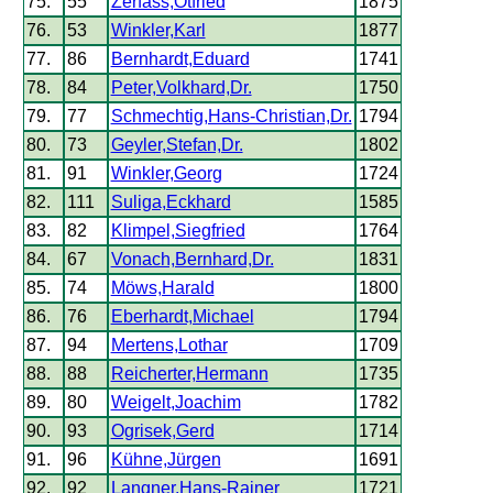
75.
55
Zerfass,Otfried
1875
76.
53
Winkler,Karl
1877
77.
86
Bernhardt,Eduard
1741
78.
84
Peter,Volkhard,Dr.
1750
79.
77
Schmechtig,Hans-Christian,Dr.
1794
80.
73
Geyler,Stefan,Dr.
1802
81.
91
Winkler,Georg
1724
82.
111
Suliga,Eckhard
1585
83.
82
Klimpel,Siegfried
1764
84.
67
Vonach,Bernhard,Dr.
1831
85.
74
Möws,Harald
1800
86.
76
Eberhardt,Michael
1794
87.
94
Mertens,Lothar
1709
88.
88
Reicherter,Hermann
1735
89.
80
Weigelt,Joachim
1782
90.
93
Ogrisek,Gerd
1714
91.
96
Kühne,Jürgen
1691
92.
92
Langner,Hans-Rainer
1721