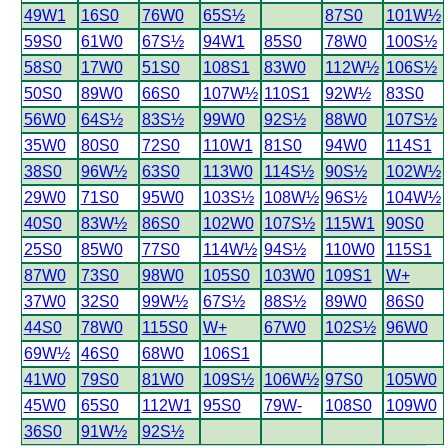
49W1
16S0
76W0
65S½
87S0
101W½
59S0
61W0
67S½
94W1
85S0
78W0
100S½
58S0
17W0
51S0
108S1
83W0
112W½
106S½
50S0
89W0
66S0
107W½
110S1
92W½
83S0
56W0
64S½
83S½
99W0
92S½
88W0
107S½
35W0
80S0
72S0
110W1
81S0
94W0
114S1
38S0
96W½
63S0
113W0
114S½
90S½
102W½
29W0
71S0
95W0
103S½
108W½
96S½
104W½
40S0
83W½
86S0
102W0
107S½
115W1
90S0
25S0
85W0
77S0
114W½
94S½
110W0
115S1
87W0
73S0
98W0
105S0
103W0
109S1
W+
37W0
32S0
99W½
67S½
88S½
89W0
86S0
44S0
78W0
115S0
W+
67W0
102S½
96W0
69W½
46S0
68W0
106S1
41W0
79S0
81W0
109S½
106W½
97S0
105W0
45W0
65S0
112W1
95S0
79W-
108S0
109W0
36S0
91W½
92S½