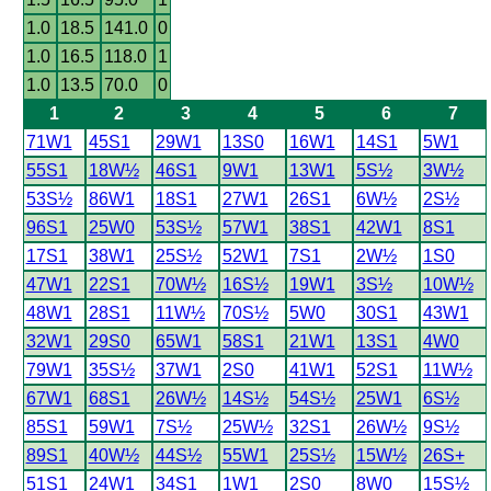
1.0
18.5
141.0
0
1.0
16.5
118.0
1
1.0
13.5
70.0
0
1
2
3
4
5
6
7
71W1
45S1
29W1
13S0
16W1
14S1
5W1
55S1
18W½
46S1
9W1
13W1
5S½
3W½
53S½
86W1
18S1
27W1
26S1
6W½
2S½
96S1
25W0
53S½
57W1
38S1
42W1
8S1
17S1
38W1
25S½
52W1
7S1
2W½
1S0
47W1
22S1
70W½
16S½
19W1
3S½
10W½
48W1
28S1
11W½
70S½
5W0
30S1
43W1
32W1
29S0
65W1
58S1
21W1
13S1
4W0
79W1
35S½
37W1
2S0
41W1
52S1
11W½
67W1
68S1
26W½
14S½
54S½
25W1
6S½
85S1
59W1
7S½
25W½
32S1
26W½
9S½
89S1
40W½
44S½
55W1
25S½
15W½
26S+
51S1
24W1
34S1
1W1
2S0
8W0
15S½