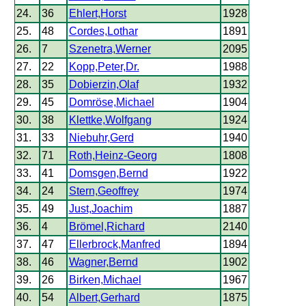
24.
36
Ehlert,Horst
1928
25.
48
Cordes,Lothar
1891
26.
7
Szenetra,Werner
2095
27.
22
Kopp,Peter,Dr.
1988
28.
35
Dobierzin,Olaf
1932
29.
45
Domröse,Michael
1904
30.
38
Klettke,Wolfgang
1924
31.
33
Niebuhr,Gerd
1940
32.
71
Roth,Heinz-Georg
1808
33.
41
Domsgen,Bernd
1922
34.
24
Stern,Geoffrey
1974
35.
49
Just,Joachim
1887
36.
4
Brömel,Richard
2140
37.
47
Ellerbrock,Manfred
1894
38.
46
Wagner,Bernd
1902
39.
26
Birken,Michael
1967
40.
54
Albert,Gerhard
1875