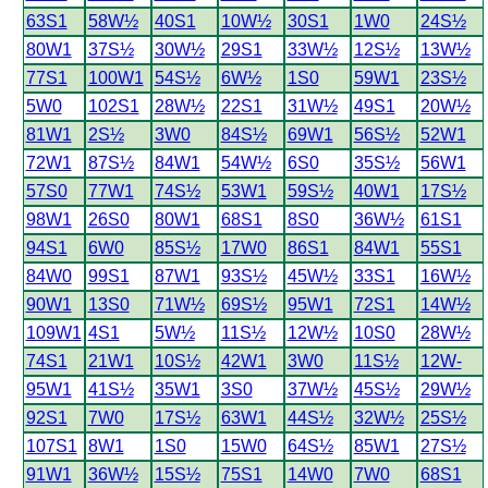
63S1
58W½
40S1
10W½
30S1
1W0
24S½
80W1
37S½
30W½
29S1
33W½
12S½
13W½
77S1
100W1
54S½
6W½
1S0
59W1
23S½
5W0
102S1
28W½
22S1
31W½
49S1
20W½
81W1
2S½
3W0
84S½
69W1
56S½
52W1
72W1
87S½
84W1
54W½
6S0
35S½
56W1
57S0
77W1
74S½
53W1
59S½
40W1
17S½
98W1
26S0
80W1
68S1
8S0
36W½
61S1
94S1
6W0
85S½
17W0
86S1
84W1
55S1
84W0
99S1
87W1
93S½
45W½
33S1
16W½
90W1
13S0
71W½
69S½
95W1
72S1
14W½
109W1
4S1
5W½
11S½
12W½
10S0
28W½
74S1
21W1
10S½
42W1
3W0
11S½
12W-
95W1
41S½
35W1
3S0
37W½
45S½
29W½
92S1
7W0
17S½
63W1
44S½
32W½
25S½
107S1
8W1
1S0
15W0
64S½
85W1
27S½
91W1
36W½
15S½
75S1
14W0
7W0
68S1