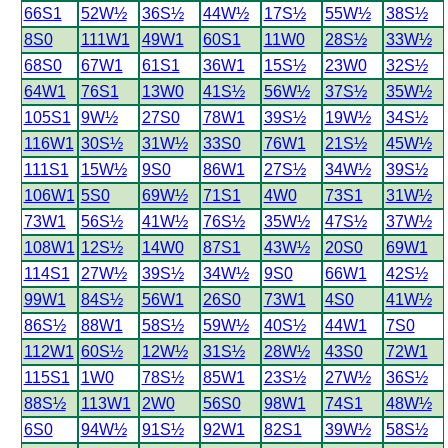
66S1
52W½
36S½
44W½
17S½
55W½
38S½
8S0
111W1
49W1
60S1
11W0
28S½
33W½
68S0
67W1
61S1
36W1
15S½
23W0
32S½
64W1
76S1
13W0
41S½
56W½
37S½
35W½
105S1
9W½
27S0
78W1
39S½
19W½
34S½
116W1
30S½
31W½
33S0
76W1
21S½
45W½
111S1
15W½
9S0
86W1
27S½
34W½
39S½
106W1
5S0
69W½
71S1
4W0
73S1
31W½
73W1
56S½
41W½
76S½
35W½
47S½
37W½
108W1
12S½
14W0
87S1
43W½
20S0
69W1
114S1
27W½
39S½
34W½
9S0
66W1
42S½
99W1
84S½
56W1
26S0
73W1
4S0
41W½
86S½
88W1
58S½
59W½
40S½
44W1
7S0
112W1
60S½
12W½
31S½
28W½
43S0
72W1
115S1
1W0
78S½
85W1
23S½
27W½
36S½
88S½
113W1
2W0
56S0
98W1
74S1
48W½
6S0
94W½
91S½
92W1
82S1
39W½
58S½