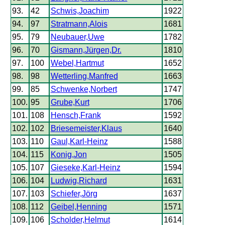
93.
42
Schwis,Joachim
1922
94.
97
Stratmann,Alois
1681
95.
79
Neubauer,Uwe
1782
96.
70
Gismann,Jürgen,Dr.
1810
97.
100
Webel,Hartmut
1652
98.
98
Wetterling,Manfred
1663
99.
85
Schwenke,Norbert
1747
100.
95
Grube,Kurt
1706
101.
108
Hensch,Frank
1592
102.
102
Briesemeister,Klaus
1640
103.
110
Gaul,Karl-Heinz
1588
104.
115
Konig,Jon
1505
105.
107
Gieseke,Karl-Heinz
1594
106.
104
Ludwig,Richard
1631
107.
103
Schiefer,Jörg
1637
108.
112
Geibel,Henning
1571
109.
106
Scholder,Helmut
1614