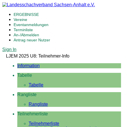
ERGEBNISSE
Vereine
Eventanmeldungen
Terminliste
An-/Abmelden
Antrag neuer Nutzer
Sign In
LJEM 2025 U8: Teilnehmer-Info
Information
Tabelle
Tabelle
Rangliste
Rangliste
Teilnehmerliste
Teilnehmerliste