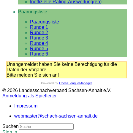
Inoffizielle Rating-Auswertung(en)
Paarungsliste
Paarungsliste
Runde 1
Runde 2
Runde 3
Runde 4
Runde 5
Runde 6
Unangemeldet haben Sie keine Berechtigung für die
Daten der Vorjahre
Bitte melden Sie sich an!
Powered by
ChessLeagueManager
© 2026 Landesschachverband Sachsen-Anhalt e.V.
Anmeldung als Spielleiter
Impressum
webmaster@schach-sachsen-anhalt.de
Suchen
Sign In