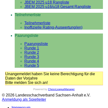
JBEM 2025 u18 Rangliste
JBEM 2025 u16/u18 Gesamt Rangliste
Teilnehmerliste
Teilnehmerliste
Inoffizielle Rating-Auswertung(en)
Paarungsliste
Paarungsliste
Runde 1
Runde 2
Runde 3
Runde 4
Runde 5
Unangemeldet haben Sie keine Berechtigung für die
Daten der Vorjahre
Bitte melden Sie sich an!
Powered by
ChessLeagueManager
© 2026 Landesschachverband Sachsen-Anhalt e.V.
Anmeldung als Spielleiter
Impressum