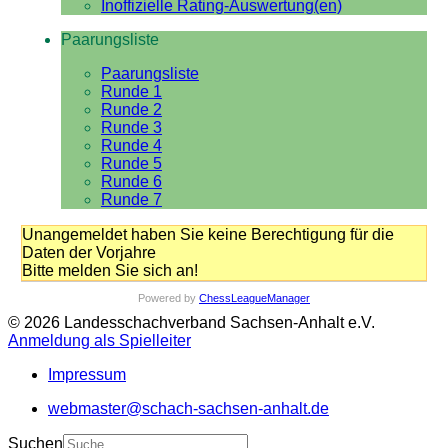
Inoffizielle Rating-Auswertung(en)
Paarungsliste
Paarungsliste
Runde 1
Runde 2
Runde 3
Runde 4
Runde 5
Runde 6
Runde 7
Unangemeldet haben Sie keine Berechtigung für die
Daten der Vorjahre
Bitte melden Sie sich an!
Powered by
ChessLeagueManager
© 2026 Landesschachverband Sachsen-Anhalt e.V.
Anmeldung als Spielleiter
Impressum
webmaster@schach-sachsen-anhalt.de
Suchen