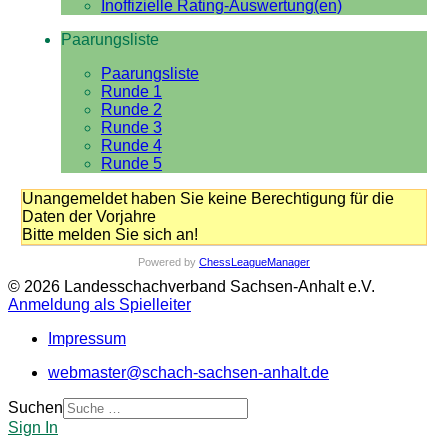
Inoffizielle Rating-Auswertung(en)
Paarungsliste
Paarungsliste
Runde 1
Runde 2
Runde 3
Runde 4
Runde 5
Unangemeldet haben Sie keine Berechtigung für die
Daten der Vorjahre
Bitte melden Sie sich an!
Powered by
ChessLeagueManager
© 2026 Landesschachverband Sachsen-Anhalt e.V.
Anmeldung als Spielleiter
Impressum
webmaster@schach-sachsen-anhalt.de
Suchen
Sign In