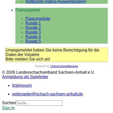
Inoffizielle Rating-Auswertung(en)
Paarungsliste
Paarungsliste
Runde 1
Runde 2
Runde 3
Runde 4
Runde 5
Unangemeldet haben Sie keine Berechtigung für die
Daten der Vorjahre
Bitte melden Sie sich an!
Powered by
ChessLeagueManager
© 2026 Landesschachverband Sachsen-Anhalt e.V.
Anmeldung als Spielleiter
Impressum
webmaster@schach-sachsen-anhalt.de
Suchen
Sign In