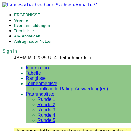
ERGEBNISSE
Vereine
Eventanmeldungen
Terminliste
An-/Abmelden
Antrag neuer Nutzer
Sign In
JBEM MD 2025 U14: Teilnehmer-Info
Information
Tabelle
Rangliste
Teilnehmerliste
Inoffizielle Rating-Auswertung(en)
Paarungsliste
Runde 1
Runde 2
Runde 3
Runde 4
Runde 5
Unangemeldet haben Sie keine Berechtigung für die Dat