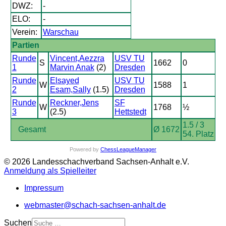
DWZ:
-
ELO:
-
Verein:
Warschau
Partien
Runde
Vincent,Aezzra
USV TU
S
1662
0
1
Marvin Anak
(2)
Dresden
Runde
Elsayed
USV TU
W
1588
1
2
Esam,Sally
(1.5)
Dresden
Runde
Reckner,Jens
SF
W
1768
½
3
(2.5)
Hettstedt
1.5 / 3
Gesamt
Ø 1672
54. Platz
Powered by
ChessLeagueManager
© 2026 Landesschachverband Sachsen-Anhalt e.V.
Anmeldung als Spielleiter
Impressum
webmaster@schach-sachsen-anhalt.de
Suchen