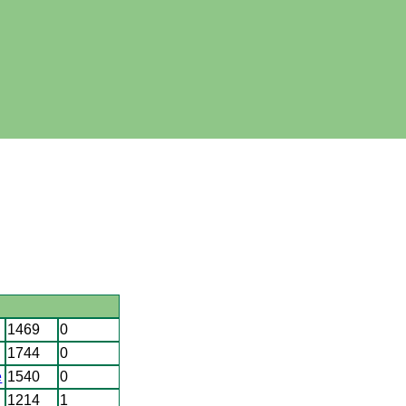
1469
0
1744
0
e
1540
0
1214
1