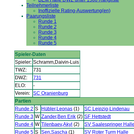
Teilnehmerliste
Inoffizielle Rating-Auswertung(en)
Paarungsliste
Runde 1
Runde 2
Runde 3
Runde 4
Runde 5
Spieler-Daten
Spieler:
Schramm,Daivin-Luis
TWZ:
731
DWZ:
731
ELO:
-
Verein:
SC Oranienburg
Partien
Runde 2
S
Hübler,Leonas
(1)
SC Leipzig-Lindenau
Runde 3
W
Zander,Ben Erik
(2)
SF Hettstedt
Runde 4
W
Tilenbaev,Akyl
(2)
SV Saalespringer Hall
Runde 5
S
Sen,Sascha
(1)
SV Roter Turm Halle