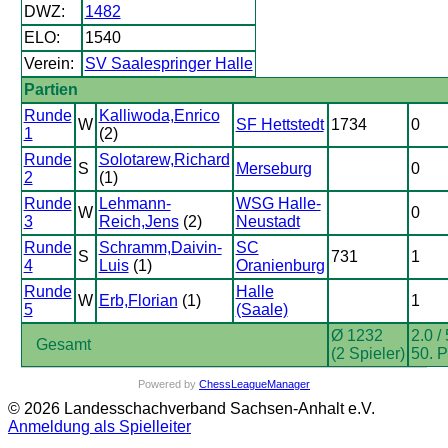
DWZ:
1482
ELO:
1540
Verein:
SV Saalespringer Halle
Partien
Runde
Kalliwoda,Enrico
W
SF Hettstedt
1734
0
1
(2)
Runde
Solotarew,Richard
S
Merseburg
0
2
(1)
Runde
Lehmann-
WSG Halle-
W
0
3
Reich,Jens
(2)
Neustadt
Runde
Schramm,Daivin-
SC
S
731
1
4
Luis
(1)
Oranienburg
Runde
Halle
W
Erb,Florian
(1)
1
5
(Saale)
Ø 1232
2.0 / 
Gesamt
(2 Spieler)
50. P
Powered by
ChessLeagueManager
© 2026 Landesschachverband Sachsen-Anhalt e.V.
Anmeldung als Spielleiter