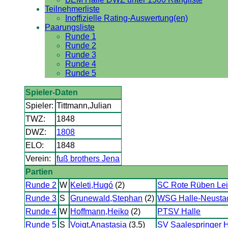
Teilnehmerliste
Inoffizielle Rating-Auswertung(en)
Paarungsliste
Runde 1
Runde 2
Runde 3
Runde 4
Runde 5
Spieler-Daten
Spieler:
Tittmann,Julian
TWZ:
1848
DWZ:
1808
ELO:
1848
Verein:
fuß brothers Jena
Partien
Runde 2
W
Keleti,Hugó
(2)
SC Rote Rüben Lei
Runde 3
S
Grunewald,Stephan
(2)
WSG Halle-Neusta
Runde 4
W
Hoffmann,Heiko
(2)
PTSV Halle
Runde 5
S
Voigt,Anastasia
(3.5)
SV Saalespringer H