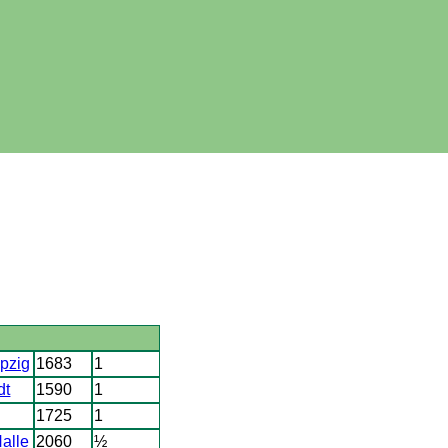
pzig
1683
1
dt
1590
1
1725
1
alle
2060
½