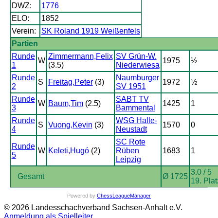
DWZ:
1776
ELO:
1852
Verein:
SK Roland 1919 Weißenfels
Partien
Runde
Zimmermann,Felix
SV Grün-W.
W
1975
½
1
(3.5)
Niederwiesa
Runde
Naumburger
S
Freitag,Peter
(3)
1972
½
2
SV 1951
Runde
SABT TV
W
Baum,Tim
(2.5)
1425
1
3
Bammental
Runde
WSG Halle-
S
Vuong,Kevin
(3)
1570
0
4
Neustadt
SC Rote
Runde
W
Keleti,Hugó
(2)
Rüben
1683
1
5
Leipzig
3.0 / 5
Gesamt
Ø 1725
19. Plat
Powered by
ChessLeagueManager
© 2026 Landesschachverband Sachsen-Anhalt e.V.
Anmeldung als Spielleiter