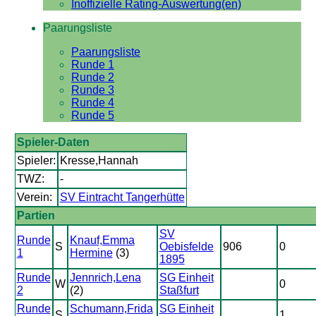
Inoffizielle Rating-Auswertung(en)
Paarungsliste
Paarungsliste
Runde 1
Runde 2
Runde 3
Runde 4
Runde 5
Spieler-Daten
Spieler:
Kresse,Hannah
TWZ:
-
Verein:
SV Eintracht Tangerhütte
Partien
SV
Runde
Knauf,Emma
S
Oebisfelde
906
0
1
Hermine
(3)
1895
Runde
Jennrich,Lena
SG Einheit
W
0
2
(2)
Staßfurt
Runde
Schumann,Frida
SG Einheit
S
1