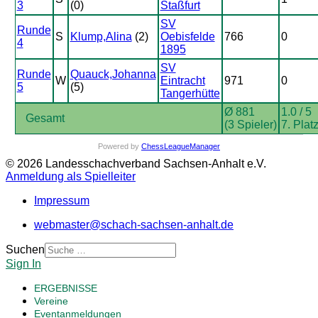
3
(0)
Staßfurt
SV
Runde
S
Klump,Alina
(2)
Oebisfelde
766
0
4
1895
SV
Runde
Quauck,Johanna
W
Eintracht
971
0
5
(5)
Tangerhütte
Ø 881
1.0 / 5
Gesamt
(3 Spieler)
7. Plat
Powered by
ChessLeagueManager
© 2026 Landesschachverband Sachsen-Anhalt e.V.
Anmeldung als Spielleiter
Impressum
webmaster@schach-sachsen-anhalt.de
Suchen
Sign In
ERGEBNISSE
Vereine
Eventanmeldungen