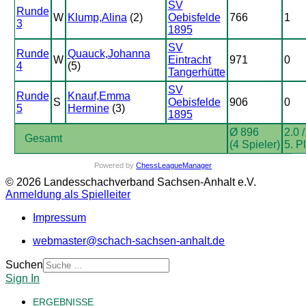
SV
Runde
W
Klump,Alina
(2)
Oebisfelde
766
1
3
1895
SV
Runde
Quauck,Johanna
W
Eintracht
971
0
4
(5)
Tangerhütte
SV
Runde
Knauf,Emma
S
Oebisfelde
906
0
5
Hermine
(3)
1895
Ø 896
2.0 /
Gesamt
(4 Spieler)
5. P
Powered by
ChessLeagueManager
© 2026 Landesschachverband Sachsen-Anhalt e.V.
Anmeldung als Spielleiter
Impressum
webmaster@schach-sachsen-anhalt.de
Suchen
Sign In
ERGEBNISSE