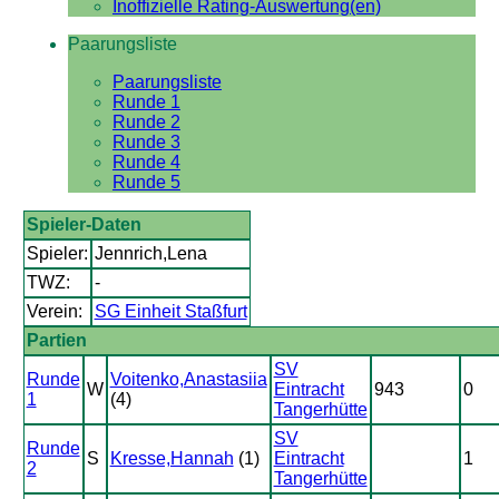
Inoffizielle Rating-Auswertung(en)
Paarungsliste
Paarungsliste
Runde 1
Runde 2
Runde 3
Runde 4
Runde 5
Spieler-Daten
Spieler:
Jennrich,Lena
TWZ:
-
Verein:
SG Einheit Staßfurt
Partien
SV
Runde
Voitenko,Anastasiia
W
Eintracht
943
0
1
(4)
Tangerhütte
SV
Runde
S
Kresse,Hannah
(1)
Eintracht
1
2
Tangerhütte