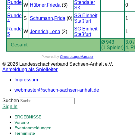
Runde
Stendaler
W
Hübner,Frieda
(3)
0
3
SK
Runde
SG Einheit
S
Schumann,Frida
(0)
1
4
Staßfurt
Runde
SG Einheit
W
Jennrich,Lena
(2)
1
5
Staßfurt
Ø 943
3.0 /
Gesamt
(1 Spieler)
4. P
Powered by
ChessLeagueManager
© 2026 Landesschachverband Sachsen-Anhalt e.V.
Anmeldung als Spielleiter
Impressum
webmaster@schach-sachsen-anhalt.de
Suchen
Sign In
ERGEBNISSE
Vereine
Eventanmeldungen
Terminliste