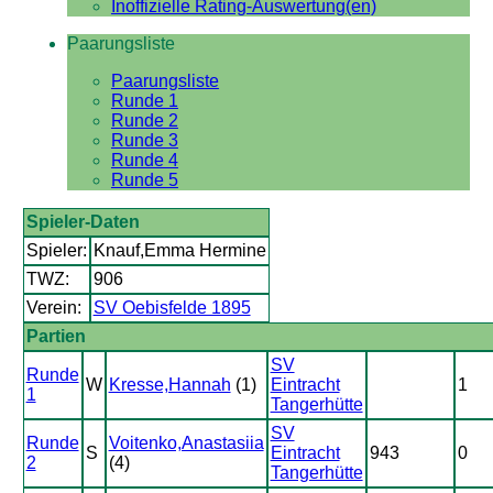
Inoffizielle Rating-Auswertung(en)
Paarungsliste
Paarungsliste
Runde 1
Runde 2
Runde 3
Runde 4
Runde 5
Spieler-Daten
Spieler:
Knauf,Emma Hermine
TWZ:
906
Verein:
SV Oebisfelde 1895
Partien
SV
Runde
W
Kresse,Hannah
(1)
Eintracht
1
1
Tangerhütte
SV
Runde
Voitenko,Anastasiia
S
Eintracht
943
0
2
(4)
Tangerhütte