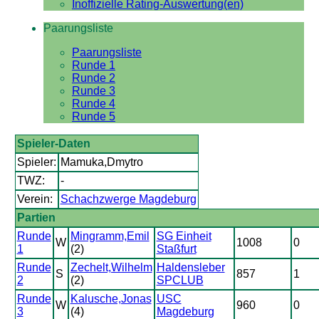
Inoffizielle Rating-Auswertung(en)
Paarungsliste
Paarungsliste
Runde 1
Runde 2
Runde 3
Runde 4
Runde 5
Spieler-Daten
Spieler:
Mamuka,Dmytro
TWZ:
-
Verein:
Schachzwerge Magdeburg
Partien
Runde
Mingramm,Emil
SG Einheit
W
1008
0
1
(2)
Staßfurt
Runde
Zechelt,Wilhelm
Haldensleber
S
857
1
2
(2)
SPCLUB
Runde
Kalusche,Jonas
USC
W
960
0
3
(4)
Magdeburg