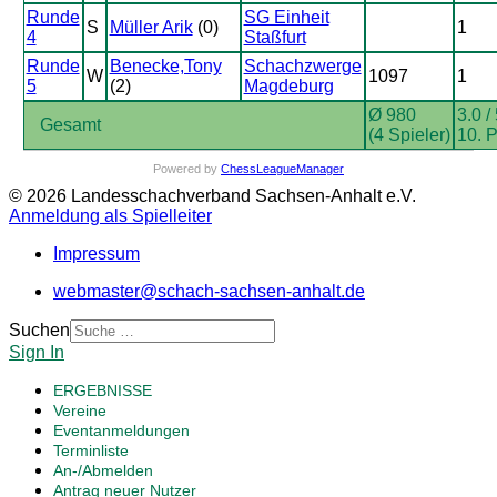
Runde
SG Einheit
S
Müller Arik
(0)
1
4
Staßfurt
Runde
Benecke,Tony
Schachzwerge
W
1097
1
5
(2)
Magdeburg
Ø 980
3.0 /
Gesamt
(4 Spieler)
10. P
Powered by
ChessLeagueManager
© 2026 Landesschachverband Sachsen-Anhalt e.V.
Anmeldung als Spielleiter
Impressum
webmaster@schach-sachsen-anhalt.de
Suchen
Sign In
ERGEBNISSE
Vereine
Eventanmeldungen
Terminliste
An-/Abmelden
Antrag neuer Nutzer