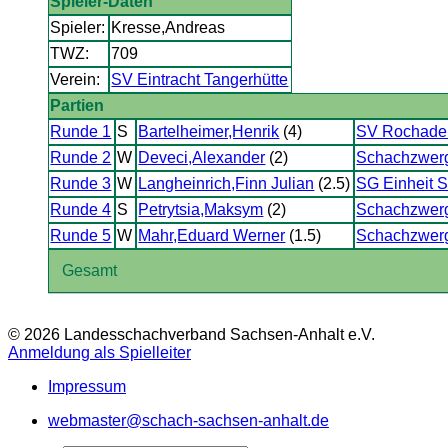
Spieler-Daten
Spieler:
Kresse,Andreas
TWZ:
709
Verein:
SV Eintracht Tangerhütte
Partien
Runde 1
S
Bartelheimer,Henrik
(4)
SV Rochade
Runde 2
W
Deveci,Alexander
(2)
Schachzwer
Runde 3
W
Langheinrich,Finn Julian
(2.5)
SG Einheit S
Runde 4
S
Petrytsia,Maksym
(2)
Schachzwer
Runde 5
W
Mahr,Eduard Werner
(1.5)
Schachzwer
Gesamt
© 2026 Landesschachverband Sachsen-Anhalt e.V.
Anmeldung als Spielleiter
Impressum
webmaster@schach-sachsen-anhalt.de