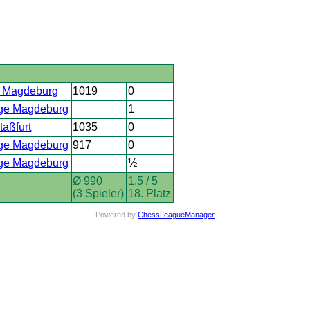
 Magdeburg
1019
0
ge Magdeburg
1
taßfurt
1035
0
ge Magdeburg
917
0
ge Magdeburg
½
Ø 990
1.5 / 5
(3 Spieler)
18. Platz
Powered by
ChessLeagueManager