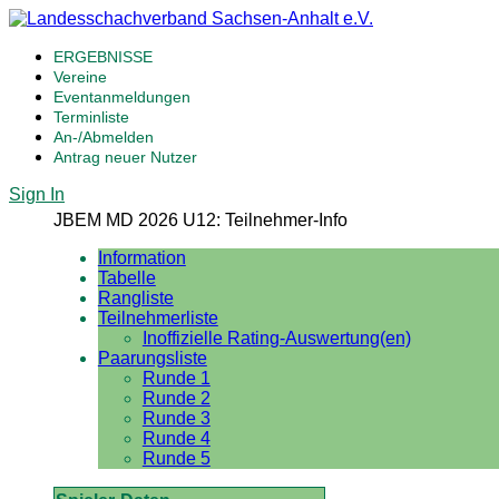
ERGEBNISSE
Vereine
Eventanmeldungen
Terminliste
An-/Abmelden
Antrag neuer Nutzer
Sign In
JBEM MD 2026 U12: Teilnehmer-Info
Information
Tabelle
Rangliste
Teilnehmerliste
Inoffizielle Rating-Auswertung(en)
Paarungsliste
Runde 1
Runde 2
Runde 3
Runde 4
Runde 5