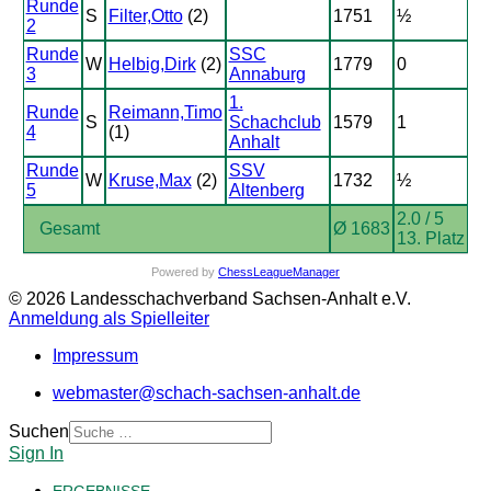
Runde
S
Filter,Otto
(2)
1751
½
2
Runde
SSC
W
Helbig,Dirk
(2)
1779
0
3
Annaburg
1.
Runde
Reimann,Timo
S
Schachclub
1579
1
4
(1)
Anhalt
Runde
SSV
W
Kruse,Max
(2)
1732
½
5
Altenberg
2.0 / 5
Gesamt
Ø 1683
13. Platz
Powered by
ChessLeagueManager
© 2026 Landesschachverband Sachsen-Anhalt e.V.
Anmeldung als Spielleiter
Impressum
webmaster@schach-sachsen-anhalt.de
Suchen
Sign In