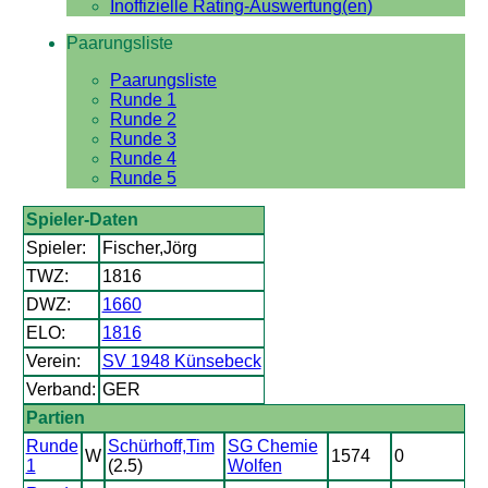
Inoffizielle Rating-Auswertung(en)
Paarungsliste
Paarungsliste
Runde 1
Runde 2
Runde 3
Runde 4
Runde 5
Spieler-Daten
Spieler:
Fischer,Jörg
TWZ:
1816
DWZ:
1660
ELO:
1816
Verein:
SV 1948 Künsebeck
Verband:
GER
Partien
Runde
Schürhoff,Tim
SG Chemie
W
1574
0
1
(2.5)
Wolfen