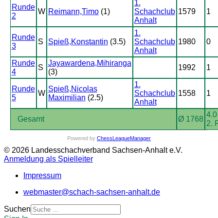
1.
Runde
W
Reimann,Timo
(1)
Schachclub
1579
1
2
Anhalt
1.
Runde
S
Spieß,Konstantin
(3.5)
Schachclub
1980
0
3
Anhalt
Runde
Jayawardena,Mihiranga
S
1992
1
4
(3)
1.
Runde
Spieß,Nicolas
W
Schachclub
1558
1
5
Maximilian
(2.5)
Anhalt
4.0
Gesamt
Ø 1768
2. 
Powered by
ChessLeagueManager
© 2026 Landesschachverband Sachsen-Anhalt e.V.
Anmeldung als Spielleiter
Impressum
webmaster@schach-sachsen-anhalt.de
Suchen