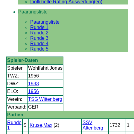
Inoffizielle Rating-Auswertung(en)
Paarungsliste
Paarungsliste
Runde 1
Runde 2
Runde 3
Runde 4
Runde 5
Spieler-Daten
Spieler:
Wohlfahrt,Jonas
TWZ:
1956
DWZ:
1933
ELO:
1956
Verein:
TSG Wittenberg
Verband:
GER
Partien
Runde
SSV
S
Kruse,Max
(2)
1732
1
1
Altenberg