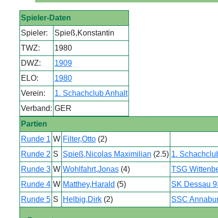
Spieler-Daten
Spieler:
Spieß,Konstantin
TWZ:
1980
DWZ:
1909
ELO:
1980
Verein:
1. Schachclub Anhalt
Verband:
GER
Partien
Runde 1
W
Filter,Otto
(2)
Runde 2
S
Spieß,Nicolas Maximilian
(2.5)
1. Schachclu
Runde 3
W
Wohlfahrt,Jonas
(4)
TSG Wittenb
Runde 4
W
Matthey,Harald
(5)
SK Dessau 9
Runde 5
S
Helbig,Dirk
(2)
SSC Annabu