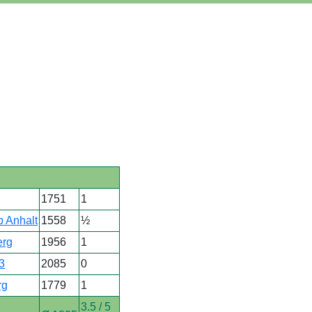
1751
1
b Anhalt
1558
½
erg
1956
1
3
2085
0
rg
1779
1
3.5 / 5