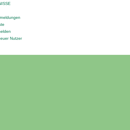
NISSE
nmeldungen
ste
elden
neuer Nutzer