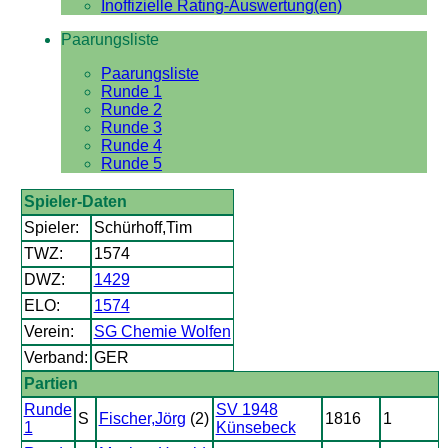
Inoffizielle Rating-Auswertung(en)
Paarungsliste
Paarungsliste
Runde 1
Runde 2
Runde 3
Runde 4
Runde 5
Spieler-Daten
Spieler:
Schürhoff,Tim
TWZ:
1574
DWZ:
1429
ELO:
1574
Verein:
SG Chemie Wolfen
Verband:
GER
Partien
Runde
SV 1948
S
Fischer,Jörg
(2)
1816
1
1
Künsebeck