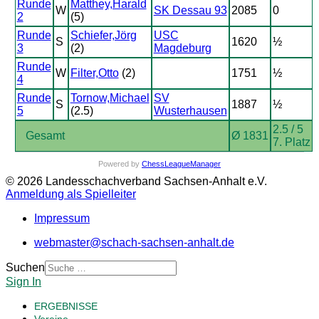
Runde
Matthey,Harald
W
SK Dessau 93
2085
0
2
(5)
Runde
Schiefer,Jörg
USC
S
1620
½
3
(2)
Magdeburg
Runde
W
Filter,Otto
(2)
1751
½
4
Runde
Tornow,Michael
SV
S
1887
½
5
(2.5)
Wusterhausen
2.5 / 5
Gesamt
Ø 1831
7. Platz
Powered by
ChessLeagueManager
© 2026 Landesschachverband Sachsen-Anhalt e.V.
Anmeldung als Spielleiter
Impressum
webmaster@schach-sachsen-anhalt.de
Suchen
Sign In
ERGEBNISSE