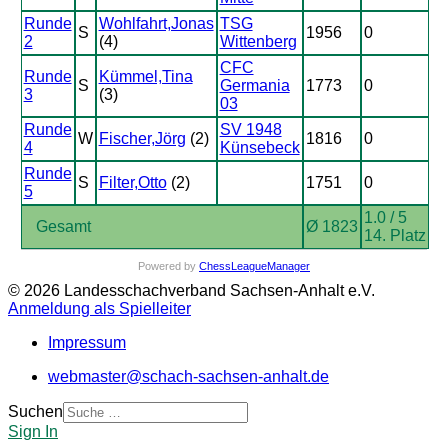
Runde
Wohlfahrt,Jonas
TSG
S
1956
0
2
(4)
Wittenberg
CFC
Runde
Kümmel,Tina
S
Germania
1773
0
3
(3)
03
Runde
SV 1948
W
Fischer,Jörg
(2)
1816
0
4
Künsebeck
Runde
S
Filter,Otto
(2)
1751
0
5
1.0 / 5
Gesamt
Ø 1823
14. Platz
Powered by
ChessLeagueManager
© 2026 Landesschachverband Sachsen-Anhalt e.V.
Anmeldung als Spielleiter
Impressum
webmaster@schach-sachsen-anhalt.de
Suchen
Sign In