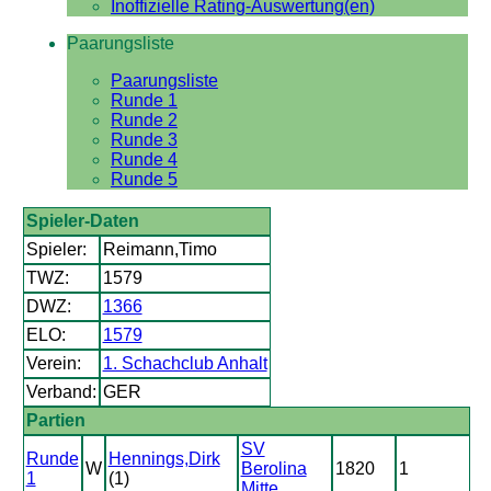
Inoffizielle Rating-Auswertung(en)
Paarungsliste
Paarungsliste
Runde 1
Runde 2
Runde 3
Runde 4
Runde 5
Spieler-Daten
Spieler:
Reimann,Timo
TWZ:
1579
DWZ:
1366
ELO:
1579
Verein:
1. Schachclub Anhalt
Verband:
GER
Partien
SV
Runde
Hennings,Dirk
W
Berolina
1820
1
1
(1)
Mitte