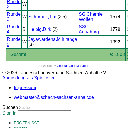
Runde
W
2
Runde
SG Chemie
W
Schürhoff,Tim
(2.5)
1574
3
Wolfen
Runde
SSC
S
Helbig,Dirk
(2)
1779
4
Annaburg
Runde
Jayawardena,Mihiranga
W
1992
5
(3)
Gesamt
Ø 1808
Powered by
ChessLeagueManager
© 2026 Landesschachverband Sachsen-Anhalt e.V.
Anmeldung als Spielleiter
Impressum
webmaster@schach-sachsen-anhalt.de
Suchen
Sign In
ERGEBNISSE