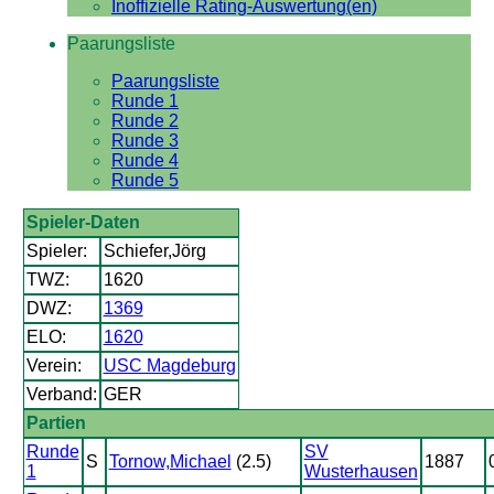
Inoffizielle Rating-Auswertung(en)
Paarungsliste
Paarungsliste
Runde 1
Runde 2
Runde 3
Runde 4
Runde 5
Spieler-Daten
Spieler:
Schiefer,Jörg
TWZ:
1620
DWZ:
1369
ELO:
1620
Verein:
USC Magdeburg
Verband:
GER
Partien
Runde
SV
S
Tornow,Michael
(2.5)
1887
1
Wusterhausen