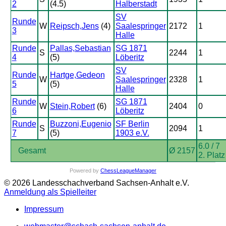
2
(4.5)
Halberstadt
SV
Runde
W
Reipsch,Jens
(4)
Saalespringer
2172
1
3
Halle
Runde
Pallas,Sebastian
SG 1871
S
2244
1
4
(5)
Löberitz
SV
Runde
Hartge,Gedeon
W
Saalespringer
2328
1
5
(5)
Halle
Runde
SG 1871
W
Stein,Robert
(6)
2404
0
6
Löberitz
Runde
Buzzoni,Eugenio
SF Berlin
S
2094
1
7
(5)
1903 e.V.
6.0 / 7
Gesamt
Ø 2157
2. Platz
Powered by
ChessLeagueManager
© 2026 Landesschachverband Sachsen-Anhalt e.V.
Anmeldung als Spielleiter
Impressum