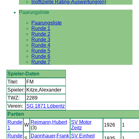
Inoffizielle Rating-Auswertung(en)
Paarungsliste
Paarungsliste
Runde 1
Runde 2
Runde 3
Runde 4
Runde 5
Runde 6
Runde 7
Spieler-Daten
Titel:
FM
Spieler:
Kitze,Alexander
TWZ:
2289
Verein:
SG 1871 Löberitz
Partien
Runde
Reimann,Hubert
SV Motor
W
1926
1
1
(3)
Zeitz
Runde
Dannhauer,Frank
SV Einheit
S
1935
1