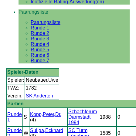
Inoffizielle Rating-Auswertung(en)
Paarungsliste
Paarungsliste
Runde 1
Runde 2
Runde 3
Runde 4
Runde 5
Runde 6
Runde 7
Spieler-Daten
Spieler:
Neubauer,Uwe
TWZ:
1782
Verein:
SK Anderten
Partien
Schachforum
Runde
Kopp,Peter,Dr.
S
Darmstadt
1988
0
1
(4)
1994
Runde
Suliga,Eckhard
SC Turm
W
1585
0
2
(3)
Lüneburg