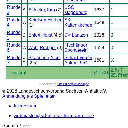
Runde
USC
S
Schiefer,Jörg
(2)
1637
1
3
Magdeburg
Runde
Ketelsen,Herbert
SK
W
1648
1
4
(1)
Kaltenkirchen
Runde
S
Ehlert,Horst
(4.5)
SV Laatzen
1928
0
5
Runde
Flechtinger
W
Wulff,Rüdiger
(3)
1654
0
6
Sportverein
Runde
Stratmann,Alois
Schachverein
S
1681
½
7
(2.5)
Ahlen 1954
2.5 / 7
Gesamt
Ø 1731
95. Plat
Powered by
ChessLeagueManager
© 2026 Landesschachverband Sachsen-Anhalt e.V.
Anmeldung als Spielleiter
Impressum
webmaster@schach-sachsen-anhalt.de
Suchen