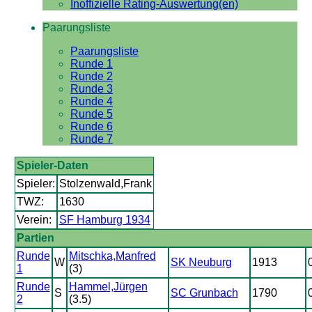
Inoffizielle Rating-Auswertung(en)
Paarungsliste
Paarungsliste
Runde 1
Runde 2
Runde 3
Runde 4
Runde 5
Runde 6
Runde 7
Spieler-Daten
Spieler:
Stolzenwald,Frank
TWZ:
1630
Verein:
SF Hamburg 1934
Partien
Runde
Mitschka,Manfred
W
SK Neuburg
1913
1
(3)
Runde
Hammel,Jürgen
S
SC Grunbach
1790
2
(3.5)