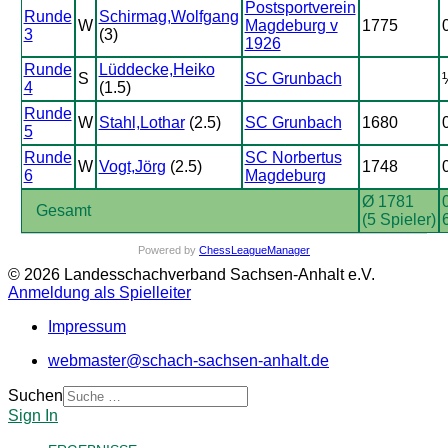
Postsportverein
Runde
Schirmag,Wolfgang
W
Magdeburg v
1775
3
(3)
1926
Runde
Lüddecke,Heiko
S
SC Grunbach
4
(1.5)
Runde
W
Stahl,Lothar
(2.5)
SC Grunbach
1680
5
Runde
SC Norbertus
W
Vogt,Jörg
(2.5)
1748
6
Magdeburg
Ø 1781
0
Gesamt
(5 Spieler)
Powered by
ChessLeagueManager
© 2026 Landesschachverband Sachsen-Anhalt e.V.
Anmeldung als Spielleiter
Impressum
webmaster@schach-sachsen-anhalt.de
Suchen
Sign In