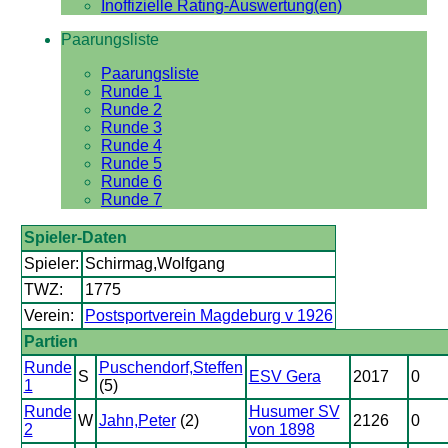
Inoffizielle Rating-Auswertung(en)
Paarungsliste
Paarungsliste
Runde 1
Runde 2
Runde 3
Runde 4
Runde 5
Runde 6
Runde 7
Spieler-Daten
Spieler:
Schirmag,Wolfgang
TWZ:
1775
Verein:
Postsportverein Magdeburg v 1926
Partien
Runde
Puschendorf,Steffen
S
ESV Gera
2017
0
1
(5)
Runde
Husumer SV
W
Jahn,Peter
(2)
2126
0
2
von 1898