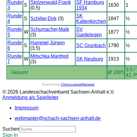
Runde
Stolzenwald,Frank
SF Hamburg
S
1630
1
3
(0.5)
1934
Runde
SK
S
Schiller,Dirk
(3)
1847
½
4
Kaltenkirchen
Runde
Schumacher,Maik
SV
W
1877
½
5
(3)
Gardelegen
Runde
Hammel,Jürgen
S
SC Grunbach
1790
½
6
(3.5)
Runde
Mitschka,Manfred
W
SK Neuburg
1913
½
7
(3)
3.0 / 
Gesamt
Ø 1885
42. P
Powered by
ChessLeagueManager
© 2026 Landesschachverband Sachsen-Anhalt e.V.
Anmeldung als Spielleiter
Impressum
webmaster@schach-sachsen-anhalt.de
Suchen
Sign In