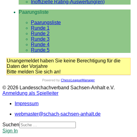
Inoffizielle Rating-Auswertung(en)
Paarungsliste
Paarungsliste
Runde 1
Runde 2
Runde 3
Runde 4
Runde 5
Unangemeldet haben Sie keine Berechtigung für die
Daten der Vorjahre
Bitte melden Sie sich an!
Powered by
ChessLeagueManager
© 2026 Landesschachverband Sachsen-Anhalt e.V.
Anmeldung als Spielleiter
Impressum
webmaster@schach-sachsen-anhalt.de
Suchen
Sign In