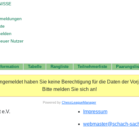
NISSE
nmeldungen
ste
elden
neuer Nutzer
nformation
Tabelle
Rangliste
Teilnehmerliste
Paarungslis
gemeldet haben Sie keine Berechtigung für die Daten der Vor
Bitte melden Sie sich an!
Powered by
ChessLeagueManager
 e.V.
Impressum
webmaster@schach-sach