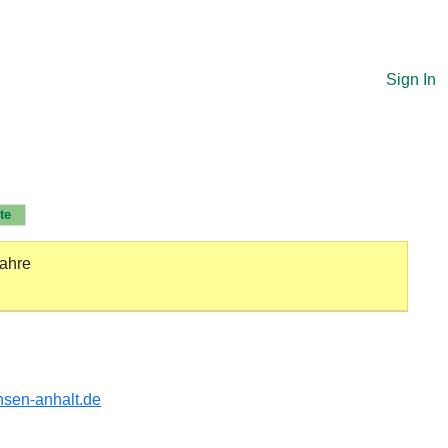
Sign In
te
jahre
sen-anhalt.de