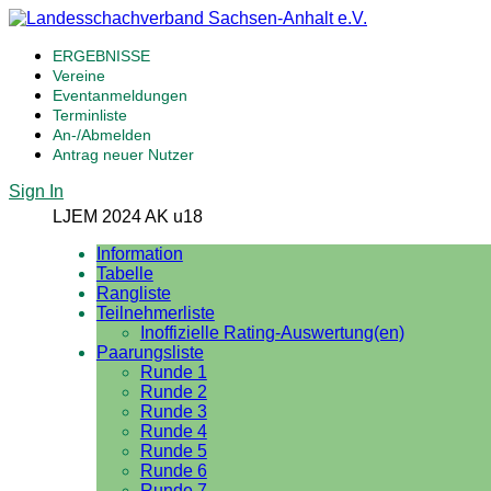
ERGEBNISSE
Vereine
Eventanmeldungen
Terminliste
An-/Abmelden
Antrag neuer Nutzer
Sign In
LJEM 2024 AK u18
Information
Tabelle
Rangliste
Teilnehmerliste
Inoffizielle Rating-Auswertung(en)
Paarungsliste
Runde 1
Runde 2
Runde 3
Runde 4
Runde 5
Runde 6
Runde 7