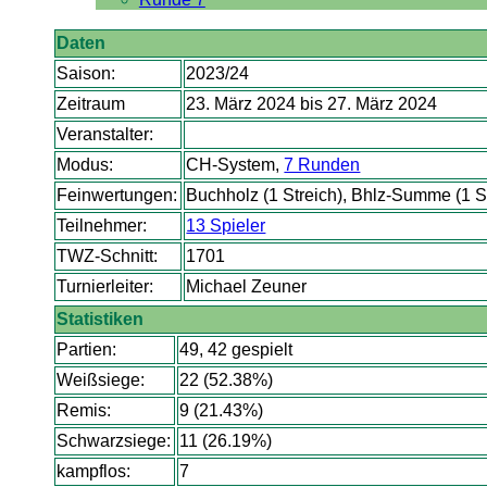
Daten
Saison:
2023/24
Zeitraum
23. März 2024 bis 27. März 2024
Veranstalter:
Modus:
CH-System,
7 Runden
Feinwertungen:
Buchholz (1 Streich), Bhlz-Summe (1 S
Teilnehmer:
13 Spieler
TWZ-Schnitt:
1701
Turnierleiter:
Michael Zeuner
Statistiken
Partien:
49, 42 gespielt
Weißsiege:
22 (52.38%)
Remis:
9 (21.43%)
Schwarzsiege:
11 (26.19%)
kampflos:
7