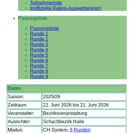
Teilnehmerliste
Inoffizielle Rating-Auswertung(en)
Paarungsliste
Paarungsliste
Runde 1
Runde 2
Runde 3
Runde 4
Runde 5
Runde 6
Runde 7
Runde 8
Runde 9
Daten
Saison:
2025/26
Zeitraum
21. Juni 2026 bis 21. Juni 2026
Veranstalter:
Bezirksveranstaltung
Ausrichter:
Schachbezirk Halle
Modus:
CH-System,
9 Runden