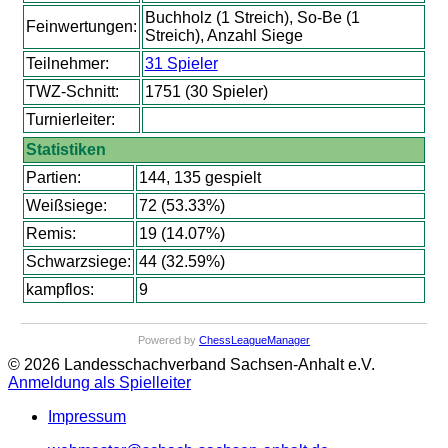
Buchholz (1 Streich), So-Be (1
Feinwertungen:
Streich), Anzahl Siege
Teilnehmer:
31 Spieler
TWZ-Schnitt:
1751 (30 Spieler)
Turnierleiter:
Statistiken
Partien:
144, 135 gespielt
Weißsiege:
72 (53.33%)
Remis:
19 (14.07%)
Schwarzsiege:
44 (32.59%)
kampflos:
9
Powered by
ChessLeagueManager
© 2026 Landesschachverband Sachsen-Anhalt e.V.
Anmeldung als Spielleiter
Impressum